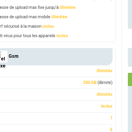
tesse de upload max fixe jusqu'à
illimitée
tesse de upload max mobile
illimitée
rf sécurisé à la maison
inclus
ti-virus pour tous les appareils
inclus
Gsm
illimités
300 GB
(illimité)
illimités
inclus
1
5