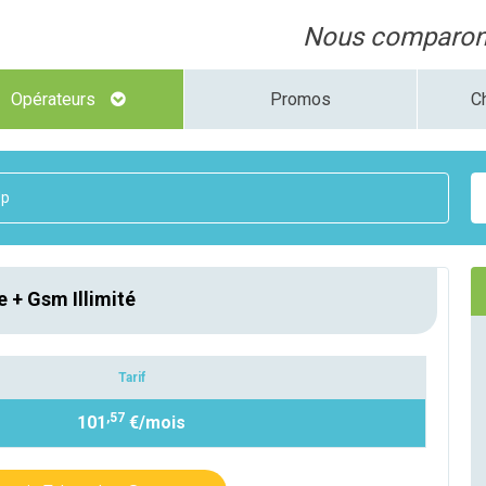
Nous comparons
Opérateurs
Promos
C
Up
e + Gsm Illimité
Tarif
,57
101
€/mois