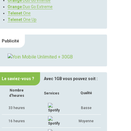
Orange
Duo Go Intense
Orange
Duo Go Extreme
Telenet
One
Telenet
One Up
Publicité
Le saviez-vous ?
Avec 1GB vous pouvez soit :
Nombre
Qualité
Services
d'heures
33 heures
Basse
16 heures
Moyenne