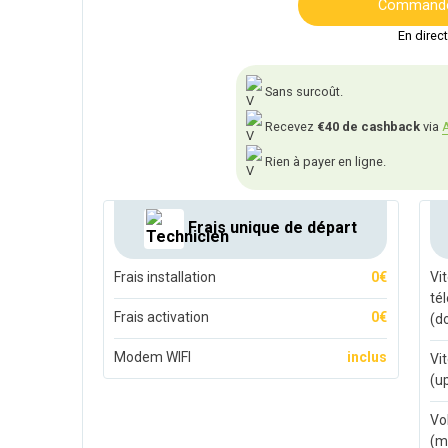
Commandez
En direc
Sans surcoût.
Recevez
€40 de cashback
via
A
Rien à payer en ligne.
Frais unique de départ
Frais installation
0€
Vi
té
Frais activation
0€
(d
Modem WIFI
inclus
Vi
(u
Vo
(m