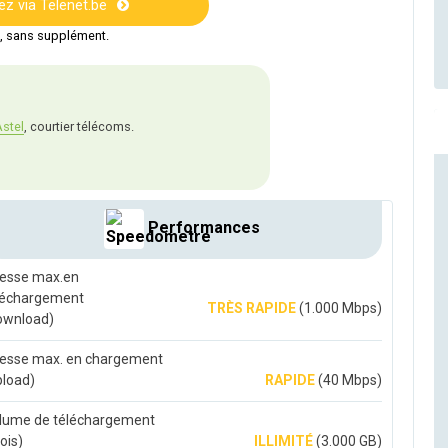
 via Telenet.be
t, sans supplément.
stel
, courtier télécoms.
Performances
tesse max.en
léchargement
TRÈS RAPIDE
(1.000 Mbps)
ownload)
tesse max. en chargement
pload)
RAPIDE
(40 Mbps)
lume de téléchargement
ois)
ILLIMITÉ
(3.000 GB)