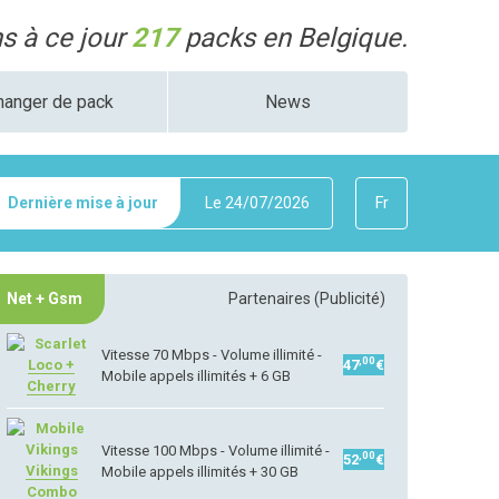
 à ce jour
217
packs en Belgique.
hanger de pack
News
Dernière mise à jour
Le
24/07/2026
Fr
Net + Gsm
Partenaires (Publicité)
Vitesse 70 Mbps - Volume illimité -
,00
Loco +
47
€
Mobile appels illimités + 6 GB
Cherry
Vitesse 100 Mbps - Volume illimité -
,00
52
€
Vikings
Mobile appels illimités + 30 GB
Combo