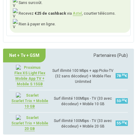
Sans surcoût.
Recevez
€25 de cashback
via
Astel
, courtier télécoms.
Rien à payer en ligne.
Net + Tv + GSM
Partenaires (Pub)
Surf illimité 100 Mbps + app Pickx-TV
Flex XS Light Flex
,99
78
€
(32 sans décodeur) + Mobile Flex
Mobile App TV +
Unlimited
Mobile S 15GB
Surf illimité 100Mbps - TV (33 avec
,00
Scarlet Trio + Mobile
50
€
décodeur) + Mobile 10 GB
10 GB
Surf illimité 100Mbps - TV (33 avec
,00
Scarlet Trio + Mobile
55
€
décodeur) + Mobile 20 GB
20 GB