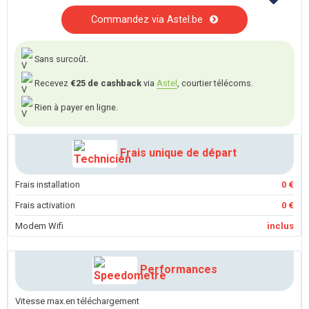
Commandez via Astel.be
Sans surcoût.
Recevez
€25 de cashback
via
Astel
, courtier télécoms.
Rien à payer en ligne.
Frais unique de départ
Frais installation
0 €
Frais activation
0 €
Modem Wifi
inclus
Performances
Vitesse max.en téléchargement