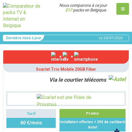
Nous comparons à ce jour
217
packs en Belgique.
Dernière mise à jour
Le
24/07/2026
+
+
Scarlet Trio Mobile 20GB Fiber
Via le courtier télécoms
Promo
Tarif
60 €/mois
Installation offertes + 25€ de cashback
Astel