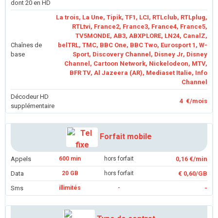
dont 20 en HD
La trois, La Une, Tipik, TF1, LCI, RTLclub, RTLplug,
RTLtvi, France2, France3, France4, France5,
TV5MONDE, AB3, ABXPLORE, LN24, CanalZ,
Chaînes de
belTRL, TMC, BBC One, BBC Two, Eurosport 1, W-
base
Sport, Discovery Channel, Disney Jr, Disney
Channel, Cartoon Network, Nickelodeon, MTV,
BFR TV, Al Jazeera (AR), Mediaset Italie, Info
Channel
Décodeur HD
4 €/mois
supplémentaire
Forfait mobile
Appels
600 min
hors forfait
0,16 €/min
Data
20 GB
hors forfait
€ 0,60/GB
Sms
illimités
-
-