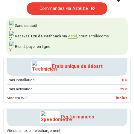
Commandez via Astel.be
Sans surcoût.
Recevez
€20 de cashback
via
Astel
, courtier télécoms.
Rien à payer en ligne.
Frais unique de départ
Frais installation
0 €
Frais activation
29 €
Modem WIFI
inclus
Performances
Vitesse max.en téléchargement