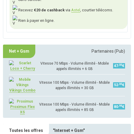
Recevez
€20 de cashback
via
Astel
, courtier télécoms.
Rien à payer en ligne.
Net + Gsm
Partenaires (Pub)
Vitesse 70 Mbps - Volume illimité - Mobile
,00
47
€
Loco + Cherry
appels illimités + 6 GB
Vitesse 100 Mbps - Volume illimité - Mobile
,00
52
€
appels illimités + 30 GB
Vikings Combo
Vitesse 100 Mbps - Volume illimité - Mobile
,99
Proximus Flex
80
€
appels illimités + 85 GB
XS
Toutes les offres
"Internet + Gsm"