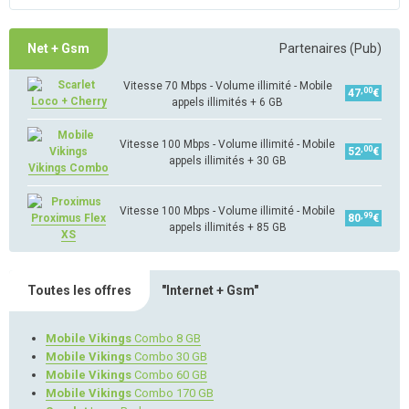
Net + Gsm
Partenaires (Pub)
Vitesse 70 Mbps - Volume illimité - Mobile
,00
47
€
Loco + Cherry
appels illimités + 6 GB
Vitesse 100 Mbps - Volume illimité - Mobile
,00
52
€
appels illimités + 30 GB
Vikings Combo
Vitesse 100 Mbps - Volume illimité - Mobile
,99
Proximus Flex
80
€
appels illimités + 85 GB
XS
Toutes les offres
"Internet + Gsm"
Mobile Vikings
Combo 8 GB
Mobile Vikings
Combo 30 GB
Mobile Vikings
Combo 60 GB
Mobile Vikings
Combo 170 GB