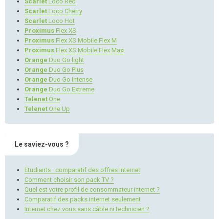
Scarlet
Loco Red
Scarlet
Loco Cherry
Scarlet
Loco Hot
Proximus
Flex XS
Proximus
Flex XS Mobile Flex M
Proximus
Flex XS Mobile Flex Maxi
Orange
Duo Go light
Orange
Duo Go Plus
Orange
Duo Go Intense
Orange
Duo Go Extreme
Telenet
One
Telenet
One Up
Le saviez-vous ?
Etudiants : comparatif des offres Internet
Comment choisir son pack TV ?
Quel est votre profil de consommateur internet ?
Comparatif des packs internet seulement
Internet chez vous sans câble ni technicien ?