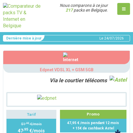
Nous comparons à ce jour
217
packs en Belgique.
Dernière mise à jour
Le
24/07/2026
Edpnet VDSL XL + GSM 5GB
Via le courtier télécoms
Promo
Tarif
47,95 € /mois pendant 12 mois
,95
51
€/mois
+ 15€ de cashback Astel
,95
47
€/mois