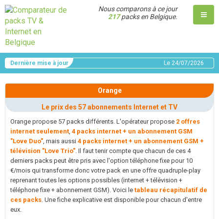
Nous comparons à ce jour
217
packs en Belgique.
Dernière mise à jour
Le
24/07/2026
Orange
Le prix des 57 abonnements Internet et TV
Orange propose 57 packs différents. L'opérateur propose
2 offres
internet seulement
,
4 packs internet + un abonnement GSM
"Love Duo"
, mais aussi
4 packs internet + un abonnement GSM +
télévision "Love Trio"
. Il faut tenir compte que chacun de ces 4
derniers packs peut être pris avec l'option téléphone fixe pour 10
€/mois qui transforme donc votre pack en une offre quadruple-play
reprenant toutes les options possibles (internet + télévision +
téléphone fixe + abonnement GSM). Voici le
tableau récapitulatif de
ces packs
. Une fiche explicative est disponible pour chacun d'entre
eux.