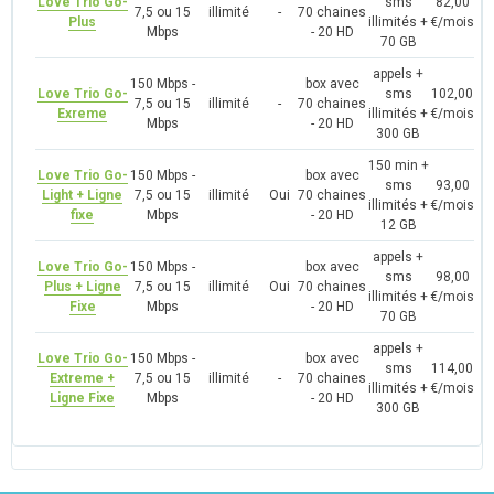
Love Trio Go-
sms
82,00
7,5 ou 15
illimité
-
70 chaines
Plus
illimités +
€/mois
Mbps
- 20 HD
70 GB
appels +
150 Mbps -
box avec
Love Trio Go-
sms
102,00
7,5 ou 15
illimité
-
70 chaines
Exreme
illimités +
€/mois
Mbps
- 20 HD
300 GB
150 min +
Love Trio Go-
150 Mbps -
box avec
sms
93,00
Light + Ligne
7,5 ou 15
illimité
Oui
70 chaines
illimités +
€/mois
fixe
Mbps
- 20 HD
12 GB
appels +
Love Trio Go-
150 Mbps -
box avec
sms
98,00
Plus + Ligne
7,5 ou 15
illimité
Oui
70 chaines
illimités +
€/mois
Fixe
Mbps
- 20 HD
70 GB
appels +
Love Trio Go-
150 Mbps -
box avec
sms
114,00
Extreme +
7,5 ou 15
illimité
-
70 chaines
illimités +
€/mois
Ligne Fixe
Mbps
- 20 HD
300 GB