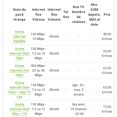
Abo.
Box TV
Nom du
Internet
Internet
GSM
Tel.
Nombre
pack
fixe
fixe
Appels,
Prix
fixe
de
Orange
Vitesse
Volume
SMS et
chaînes
data
Home
150 Mbps -
49,00
Internet
illimité
-
-
-
10 Mbps
€/mois
Satellite
Home
150 Mbps -
53,00
Internet Start
7,5 ou 15
illimité
-
-
-
€/mois
Fiber
Mbps
Home
400 Mbps -
62,00
Internet Zen
20 ou 40
illimité
-
-
-
€/mois
Fiber
Mbps
Home
150 Mbps -
app - 20 -
Internet Start
63,00
7,5 ou 15
illimité
-
max. 5
-
Fiber + App TV
€/mois
Mbps
écrans
Lite
Home
150 Mbps -
box avec
73,00
Internet Start
7,5 ou 15
illimité
-
70 chaines
-
€/mois
Fiber + TV
Mbps
- 20 HD