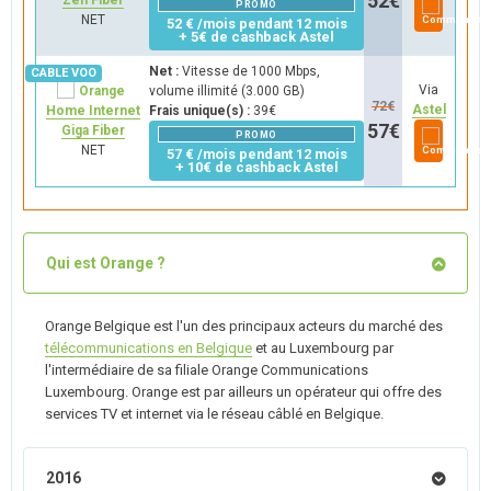
52
€
Zen Fiber
PROMO
NET
52 € /mois pendant 12 mois
+ 5€ de cashback Astel
Net :
Vitesse de 1000 Mbps,
Via
volume illimité (3.000 GB)
72
€
Astel
Home Internet
Frais unique(s) :
39€
57
€
Giga Fiber
PROMO
NET
57 € /mois pendant 12 mois
+ 10€ de cashback Astel
Qui est Orange ?
Orange Belgique est l'un des principaux acteurs du marché des
télécommunications en Belgique
et au Luxembourg par
l'intermédiaire de sa filiale Orange Communications
Luxembourg. Orange est par ailleurs un opérateur qui offre des
services TV et internet via le réseau câblé en Belgique.
2016