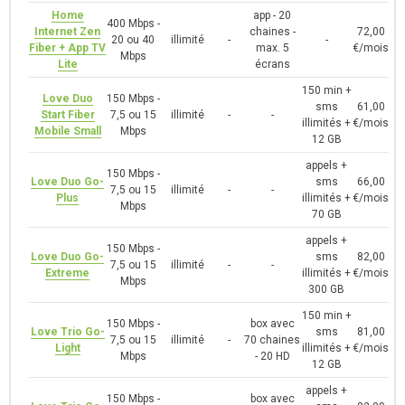
Home
app - 20
400 Mbps -
Internet Zen
chaines -
72,00
20 ou 40
illimité
-
-
Fiber + App TV
max. 5
€/mois
Mbps
Lite
écrans
150 min +
Love Duo
150 Mbps -
sms
61,00
Start Fiber
7,5 ou 15
illimité
-
-
illimités +
€/mois
Mobile Small
Mbps
12 GB
appels +
150 Mbps -
Love Duo Go-
sms
66,00
7,5 ou 15
illimité
-
-
Plus
illimités +
€/mois
Mbps
70 GB
appels +
150 Mbps -
Love Duo Go-
sms
82,00
7,5 ou 15
illimité
-
-
Extreme
illimités +
€/mois
Mbps
300 GB
150 min +
150 Mbps -
box avec
Love Trio Go-
sms
81,00
7,5 ou 15
illimité
-
70 chaines
Light
illimités +
€/mois
Mbps
- 20 HD
12 GB
appels +
150 Mbps -
box avec