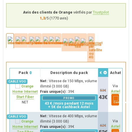
Avis des clients de Orange
vérifiés par
Trustpilot
1,3
/5 (
1770
avis)
Pack
Description du pack
€
Achat
Net :
Vitesse de 150 Mbps, volume
Via
illimité (3.000 GB)
53
€
Astel
Home Internet
Frais unique(s) :
39€
43
€
Start Fiber
PROMO
NET
43 € /mois pendant 12 mois
+ 5€ de cashback Astel
Net :
Vitesse de 400 Mbps, volume
Via
illimité (3.000 GB)
62
€
Astel
Home Internet
Frais unique(s) :
39€