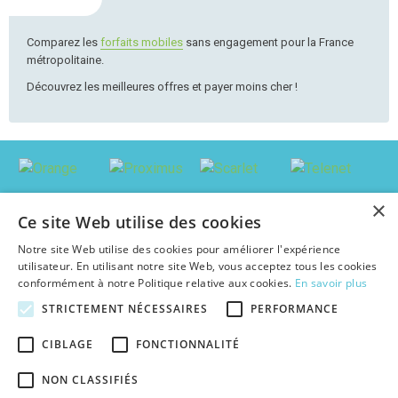
Comparez les
forfaits mobiles
sans engagement pour la France
métropolitaine.
Découvrez les meilleures offres et payer moins cher !
×
Ce site Web utilise des cookies
Notre site Web utilise des cookies pour améliorer l'expérience
utilisateur. En utilisant notre site Web, vous acceptez tous les cookies
conformément à notre Politique relative aux cookies.
En savoir plus
STRICTEMENT NÉCESSAIRES
PERFORMANCE
© 2026 abonnement-tv-internet.be : Trouver le pack le plus avantageux en
CIBLAGE
FONCTIONNALITÉ
Belgique, au meilleur prix c'est facile !
Textes et concepts protégés par copyright - Tous droits réservés.
NON CLASSIFIÉS
abonnement-tv-internet.be est une publication indépendante de tout