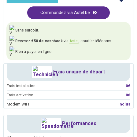
Commandez via Astel.be
Sans surcoût.
Recevez
€50 de cashback
via
Astel
, courtier télécoms.
Rien à payer en ligne.
Frais unique de départ
Frais installation
0€
Frais activation
0€
Modem WIFI
inclus
Performances