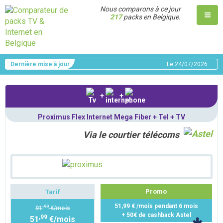
Nous comparons à ce jour
217
packs en Belgique.
Dernière mise à jour
Le
24/07/2026
+
+
Proximus Flex Internet Mega Fiber + Tel + TV
Via le courtier télécoms
Promo
Tarif
51,99 € /mois pendant 6 mois
,99
91
€/mois
+ 50€ de cashback Astel
,99
51
€/mois