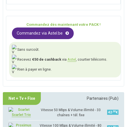
Commandez dés maintenant votre PACK !
Commandez via Astel.be
Sans surcoût.
Recevez
€50 de cashback
via
Astel
, courtier télécoms.
Rien à payer en ligne.
Net + Tv + Fixe
Partenaires (Pub)
Vitesse 50 Mbps & Volume illimité - 33
,00
42
€
Scarlet Trio
chaînes + tél. fixe
Vitesse 100 Mbps & Volume illimité - 80
,99