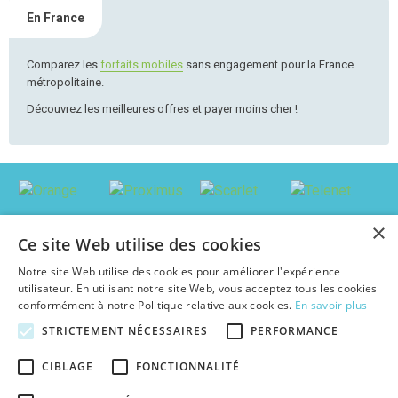
En France
Comparez les
forfaits mobiles
sans engagement pour la France
métropolitaine.
Découvrez les meilleures offres et payer moins cher !
×
Ce site Web utilise des cookies
Notre site Web utilise des cookies pour améliorer l'expérience
utilisateur. En utilisant notre site Web, vous acceptez tous les cookies
conformément à notre Politique relative aux cookies.
En savoir plus
STRICTEMENT NÉCESSAIRES
PERFORMANCE
© 2026 abonnement-tv-internet.be : Trouver le pack le plus avantageux en
CIBLAGE
FONCTIONNALITÉ
Belgique, au meilleur prix c'est facile !
Textes et concepts protégés par copyright - Tous droits réservés.