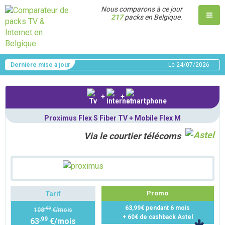
Nous comparons à ce jour
217
packs en Belgique.
Dernière mise à jour
Le
24/07/2026
+
+
Proximus Flex S Fiber TV + Mobile Flex M
Via le courtier télécoms
Promo
Tarif
63,99€ pendant 6 mois
,99
108
€/mois
+ 60€ de cashback Astel
,99
63
€/mois