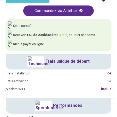
Commandez via Astel.be
Sans surcoût.
Recevez
€60 de cashback
via
Astel
, courtier télécoms.
Rien à payer en ligne.
Frais unique de départ
Frais installation
0€
Frais activation
0€
Modem WIFI
inclus
Performances