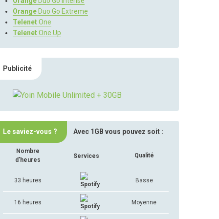
Orange
Duo Go Intense
Orange
Duo Go Extreme
Telenet
One
Telenet
One Up
Publicité
Le saviez-vous ?
Avec 1GB vous pouvez soit :
Nombre
Qualité
Services
d'heures
33 heures
Basse
16 heures
Moyenne