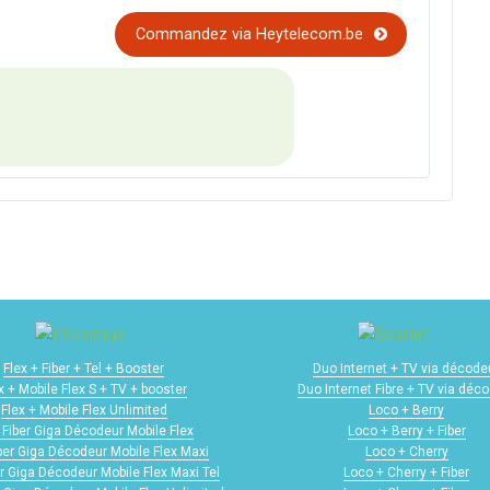
Commandez via Heytelecom.be
Flex + Fiber + Tel + Booster
Duo Internet + TV via décode
x + Mobile Flex S + TV + booster
Duo Internet Fibre + TV via déc
Flex + Mobile Flex Unlimited
Loco + Berry
 Fiber Giga Décodeur Mobile Flex
Loco + Berry + Fiber
iber Giga Décodeur Mobile Flex Maxi
Loco + Cherry
er Giga Décodeur Mobile Flex Maxi Tel
Loco + Cherry + Fiber