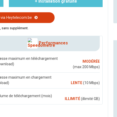
+ Installation gratuite
ia Heytelecom.be
t, sans supplément.
Performances
tesse maximum en téléchargement
MODÉRÉE
ownload)
(max 200 Mbps)
tesse maximum en chargement
pload)
LENTE
(10 Mbps)
lume de téléchargement (mois)
ILLIMITÉ
(illimité GB)