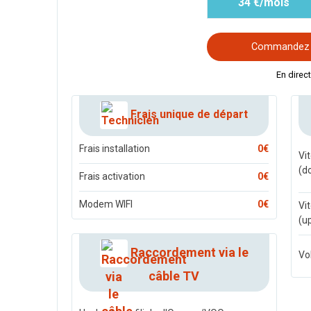
34 €/mois
Commandez v
En direc
Frais unique de départ
Frais installation
0€
Vi
(d
Frais activation
0€
Modem WIFI
0€
Vi
(u
Raccordement via le
Vo
câble TV