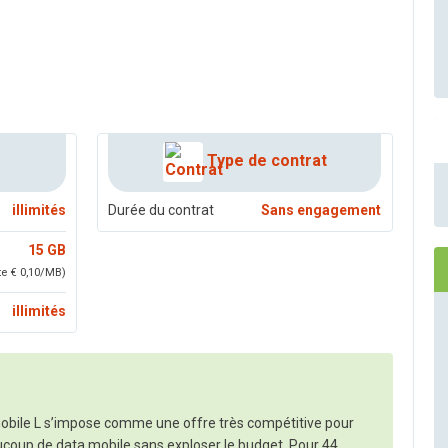
Type de contrat
illimités
Durée du contrat
Sans engagement
15 GB
ite € 0,10/MB)
illimités
obile L s’impose comme une offre très compétitive pour
ucoup de data mobile sans exploser le budget. Pour 44