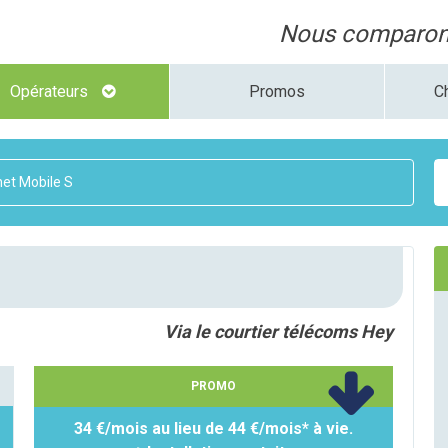
Nous comparons
Opérateurs
Promos
C
net Mobile S
Via le courtier télécoms Hey
PROMO
34 €/mois au lieu de 44 €/mois* à vie.