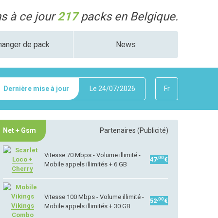
 à ce jour
217
packs en Belgique.
hanger de pack
News
Dernière mise à jour
Le
24/07/2026
Fr
Net + Gsm
Partenaires (Publicité)
Vitesse 70 Mbps - Volume illimité -
,00
Loco +
47
€
Mobile appels illimités + 6 GB
Cherry
Vitesse 100 Mbps - Volume illimité -
,00
52
€
Vikings
Mobile appels illimités + 30 GB
Combo