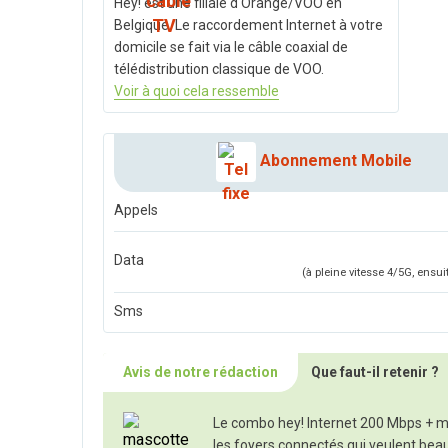
Hey! est une filiale d'Orange/VOO en
Belgique. Le raccordement Internet à votre
domicile se fait via le câble coaxial de
télédistribution classique de VOO.
Voir à quoi cela ressemble
Abonnement Mobile
Appels
Data
(à pleine vitesse 4/5G, ensu
Sms
Avis de notre rédaction
Que faut-il retenir ?
Le combo hey! Internet 200 Mbps + m
les foyers connectés qui veulent bea