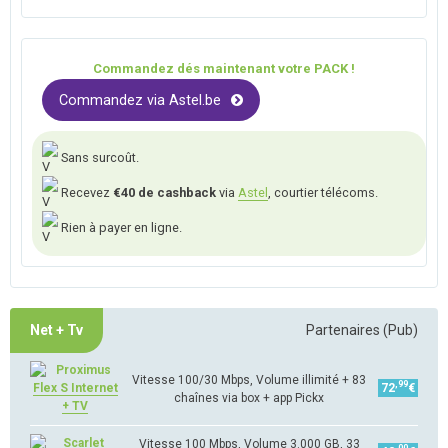
Commandez dés maintenant votre PACK !
Commandez via Astel.be
Sans surcoût.
Recevez
€40 de cashback
via
Astel
, courtier télécoms.
Rien à payer en ligne.
Net + Tv
Partenaires (Pub)
Vitesse 100/30 Mbps, Volume illimité + 83
,99
Flex S Internet
72
€
chaînes via box + app Pickx
+ TV
Vitesse 100 Mbps, Volume 3.000 GB, 33