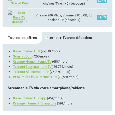
,00
42
€
Scarlet Duo
chaînes TV en HD (décodeur)
Vitesse 200 Mbps, Volume 3.000 GB, 28
,50
Base TV
49
€
chaînes TV (décodeur)
décodeur
Toutes les offres
Internet + Tv avec décodeur
Base
Internet + TV
(49,50€/mois)
Scarlet
Duo
(42€/mois)
Orange
Home-Internet TV
(68€/mois)
Telenet
Easy Internet + TV
( 66,72€/mois)
Telenet
All-Internet + TV
(76,79€/mois)
Proximus
Flex S Internet + TV
(72,99€/mois)
Streamer la TV via votre smartphone/tablette
Base
Internet + Tv app
(45€/mois)
Orange
Internet + Tv app Lite
(59€/mois)