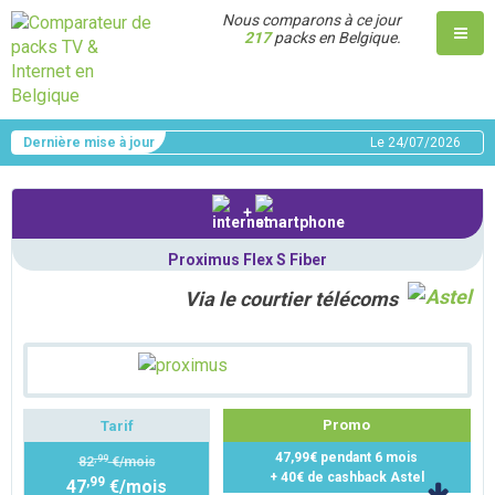
Nous comparons à ce jour
217
packs en Belgique.
Dernière mise à jour
Le
24/07/2026
+
Proximus Flex S Fiber
Via le courtier télécoms
Promo
Tarif
47,99€ pendant 6 mois
,99
82
€/mois
+ 40€ de cashback Astel
,99
47
€/mois