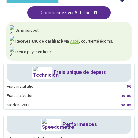
Commandez via Astel.be
Sans surcoût.
Recevez
€40 de cashback
via
Astel
, courtier télécoms.
Rien à payer en ligne.
Frais unique de départ
Frais installation
0€
Frais activation
inclus
Modem WIFI
inclus
Performances