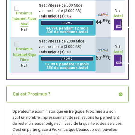
Net :
Vitesse de 500 Mbps,
Via
volume illimité (3.000 GB)
,99
64
€
Astel
Frais unique(s) :
0€
Internet Fiber
,99
44
€
PROMO
Maxi
44,99€ pendant 12 mois
NET
30€ de cashback Astel
Net :
Vitesse de 2000 Mbps,
Via
volume illimité (3.000 GB)
,99
77
€
Astel
Frais unique(s) :
0€
Internet Giga
,99
57
€
PROMO
Fibre
57,99 € pendant 12 mois
NET
35€ de cashback Astel
Qui est Proximus ?
Opérateur télécom historique en Belgique, Proximus a à son
actif un nombre impressionnant de réalisations lui permettant
de rester un leader belge au niveau de la qualité et des services.
C'est en partie grâce à Proximus que beaucoup de nouvelles