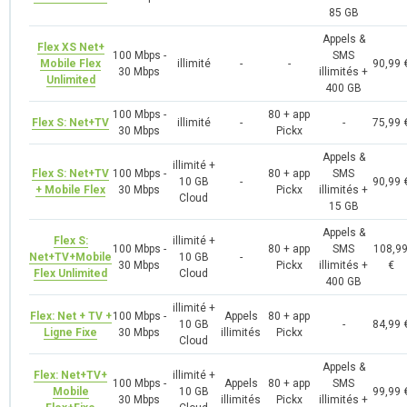
85 GB
Appels &
Flex XS Net+
100 Mbps -
SMS
Mobile Flex
illimité
-
-
90,99 
30 Mbps
illimités +
Unlimited
400 GB
100 Mbps -
80 + app
Flex S: Net+TV
illimité
-
-
75,99 
30 Mbps
Pickx
Appels &
illimité +
Flex S: Net+TV
100 Mbps -
80 + app
SMS
10 GB
-
90,99 
+ Mobile Flex
30 Mbps
Pickx
illimités +
Cloud
15 GB
Appels &
Flex S:
illimité +
100 Mbps -
80 + app
SMS
108,9
Net+TV+Mobile
10 GB
-
30 Mbps
Pickx
illimités +
€
Flex Unlimited
Cloud
400 GB
illimité +
Flex: Net + TV +
100 Mbps -
Appels
80 + app
10 GB
-
84,99 
Ligne Fixe
30 Mbps
illimités
Pickx
Cloud
Appels &
Flex: Net+TV+
illimité +
100 Mbps -
Appels
80 + app
SMS
Mobile
10 GB
99,99 
30 Mbps
illimités
Pickx
illimités +