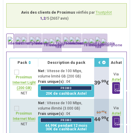
Avis des clients de Proximus
vérifiés par
Trustpilot
1,2
/5 (
2657
avis)
Pack
Description du pack
€
Achat
Net :
Vitesse de 100 Mbps,
Via
volume limité GB (200 GB)
Astel
,99
Frais unique(s) :
0€
39
€
Internet Light
(200 GB)
PROMO
NET
20€ de cashback Astel
Net :
Vitesse de 100 Mbps,
Via
volume illimité (3.000 GB)
,99
59
€
Astel
Frais unique(s) :
0€
,99
44
€
Internet Maxi
PROMO
NET
44,99€ pendant 12 mois
30€ de cashback Astel