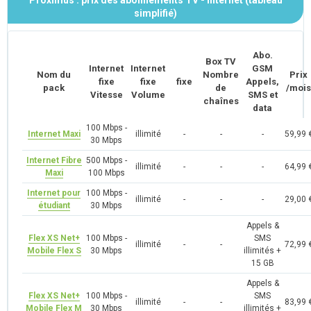
Proximus : prix des abonnements TV - Internet (tableau
simplifié)
Abo.
Box TV
Internet
Internet
GSM
Nom du
Nombre
Prix
fixe
fixe
fixe
Appels,
pack
de
/mois
Vitesse
Volume
SMS et
chaînes
data
100 Mbps -
Internet Maxi
illimité
-
-
-
59,99 
30 Mbps
Internet Fibre
500 Mbps -
illimité
-
-
-
64,99 
Maxi
100 Mbps
Internet pour
100 Mbps -
illimité
-
-
-
29,00 
étudiant
30 Mbps
Appels &
Flex XS Net+
100 Mbps -
SMS
illimité
-
-
72,99 
Mobile Flex S
30 Mbps
illimités +
15 GB
Appels &
Flex XS Net+
100 Mbps -
SMS
illimité
-
-
83,99 
Mobile Flex M
30 Mbps
illimités +