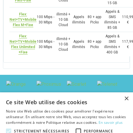
Flex+Fixe
Cloud
15 GB
Appels &
Flex:
illimité +
100 Mbps -
Appels
80 + app
SMS
110,9
Net+TV+Mobile
10 GB
30 Mbps
illimités
Pickx
illimités +
€
Flex M+Fixe
Cloud
85 GB
Flex:
Appels &
illimité +
Net+TV+Mobile
100 Mbps -
Appels
80 + app
SMS
117,9
10 GB
Flex Unlimited
30 Mbps
illimités
Pickx
illimités +
€
Cloud
+Fixe
400 GB
×
Ce site Web utilise des cookies
Notre site Web utilise des cookies pour améliorer l'expérience
utilisateur. En utilisant notre site Web, vous acceptez tous les cookies
conformément à notre Politique relative aux cookies.
En savoir plus
STRICTEMENT NÉCESSAIRES
PERFORMANCE