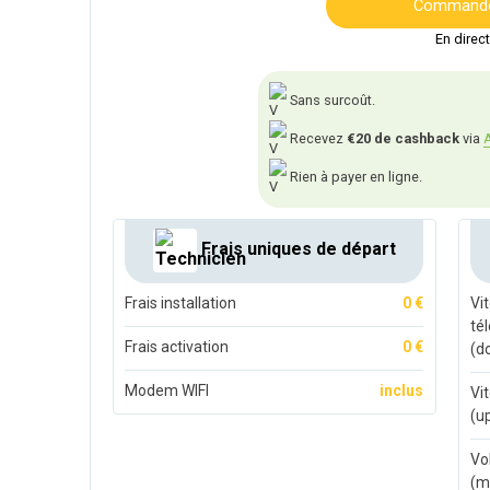
Commandez
En direc
Sans surcoût.
Recevez
€20 de cashback
via
A
Rien à payer en ligne.
Frais uniques de départ
Frais installation
0 €
Vi
té
Frais activation
0 €
(d
Modem WIFI
inclus
Vi
(u
Vo
(m