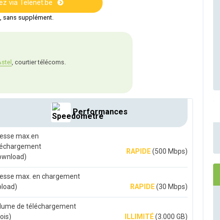
 via Telenet.be
t, sans supplément.
stel
, courtier télécoms.
Performances
tesse max.en
léchargement
RAPIDE
(500 Mbps)
ownload)
tesse max. en chargement
pload)
RAPIDE
(30 Mbps)
lume de téléchargement
ois)
ILLIMITÉ
(3.000 GB)