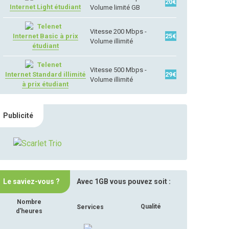
20
€
Internet Light étudiant
Volume limité GB
Vitesse 200 Mbps -
Internet Basic à prix
25
€
Volume illimité
étudiant
Vitesse 500 Mbps -
Internet Standard illimité
29
€
Volume illimité
à prix étudiant
Publicité
Le saviez-vous ?
Avec 1GB vous pouvez soit :
Nombre
Qualité
Services
d'heures