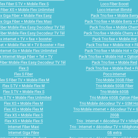
Flex Fiber S TV + Mobile Flex S
Loco Fiber Boost
 Fiber XS + Mobile Flex Unlimited
Loco Internet Illimité
ex Giga Fiber + Mobile Flex Easy
Pack Trio fixe + Mobile Berr
ex Giga Fiber + Mobile Flex Maxi
Pack Trio fixe + Mobile Berry + F
Fiber Mobile Flex Easy Decodeur TV Tél
Pack Trio fixe + Mobile Cherr
Fiber Mobile Flex Easy Decodeur TV Tél
Pack Trio fixe + Mobile Cherry + 
ex internet + TV + fixe + booster
Pack Trio fixe + Mobile Hot
net + Mobile Flex M + TV Booster + Fixe
Pack Trio fixe + Mobile Hot + Fi
internet Go + Mobile Flex Unlimited
Pack Trio fixe + Mobile Hot + Op
x Internet Mega Fiber + Tel + TV
Pack Trio fixe + Mobile Hot + Option
Fiber Mobile Flex Easy Decodeur TV Tél
Pack Trio fixe + Mobile Red
Flex S
Pack Trio fixe + Mobile Red + F
Flex S Fiber
Poco Internet
lex S Fiber TV + Mobile Flex M
Trio Mobile 20GB Fiber
Flex S TV + Mobile Flex M
Trio Mobile 50GB Fiber
Flex S TV + Mobile Flex S
Trio Mobile 60GB
ex S TV + Mobile Flex Unlimited
Trio Mobile 60GB Option Fibe
Flex XS + Mobile Flex M
Trio Mobile décodeur TV + GSM H
Flex XS + Mobile Flex M
Trio Mobile internet + décodeur TV +
Flex XS + Mobile Flex S
20GB
Flex XS + Mobile Flex S
Trio : Internet + décodeur TV + télép
Internet Fiber Maxi
Trio : Internet + décodeur TV + téléphone
Internet Giga Fibre
GB extra