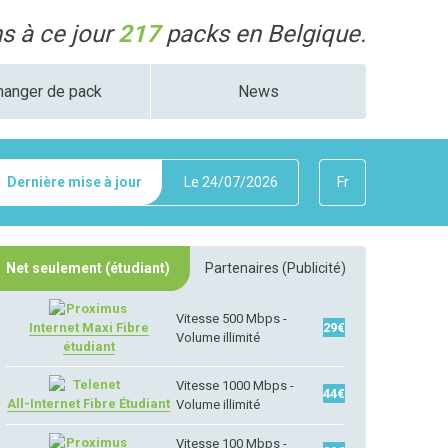
 à ce jour
217
packs en Belgique.
hanger de pack
News
Dernière mise à jour
Le
24/07/2026
Fr
Net seulement (étudiant)
Partenaires (Publicité)
Vitesse 500 Mbps -
Internet Maxi Fibre
29
€
Volume illimité
étudiant
Vitesse 1000 Mbps -
44
€
All-Internet Fibre Étudiant
Volume illimité
Vitesse 100 Mbps -