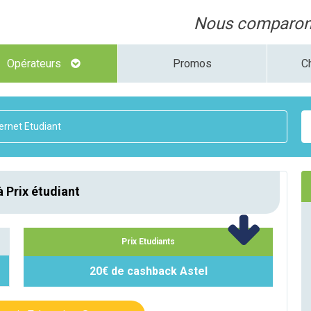
Nous comparons
Opérateurs
Promos
C
ternet Etudiant
à Prix étudiant
Prix Etudiants
20€ de cashback Astel