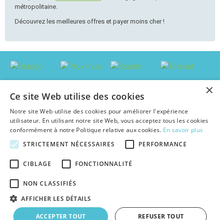
métropolitaine.
Découvrez les meilleures offres et payer moins cher !
×
Ce site Web utilise des cookies
Notre site Web utilise des cookies pour améliorer l'expérience
utilisateur. En utilisant notre site Web, vous acceptez tous les cookies
conformément à notre Politique relative aux cookies.
En savoir plus
STRICTEMENT NÉCESSAIRES
PERFORMANCE
© 2026 abonnement-tv-internet.be : Trouver le pack le plus avantageux en
CIBLAGE
FONCTIONNALITÉ
Belgique, au meilleur prix c'est facile !
Textes et concepts protégés par copyright - Tous droits réservés.
NON CLASSIFIÉS
abonnement-tv-internet.be est une publication indépendante de tout
opérateur d'abonnements TV & Internet.
AFFICHER LES DÉTAILS
|
|
|
À propos
Plan du site
Cookies
Faq
ACCEPTER TOUT
REFUSER TOUT