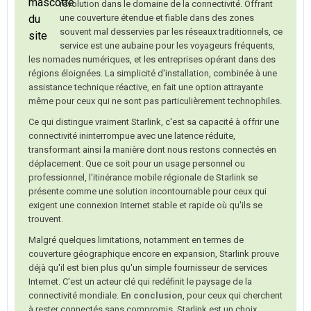
révolution dans le domaine de la connectivité. Offrant
une couverture étendue et fiable dans des zones
souvent mal desservies par les réseaux traditionnels, ce
service est une aubaine pour les voyageurs fréquents,
les nomades numériques, et les entreprises opérant dans des
régions éloignées. La simplicité d'installation, combinée à une
assistance technique réactive, en fait une option attrayante
même pour ceux qui ne sont pas particulièrement technophiles.
Ce qui distingue vraiment Starlink, c'est sa capacité à offrir une
connectivité ininterrompue avec une latence réduite,
transformant ainsi la manière dont nous restons connectés en
déplacement. Que ce soit pour un usage personnel ou
professionnel, l'itinérance mobile régionale de Starlink se
présente comme une solution incontournable pour ceux qui
exigent une connexion Internet stable et rapide où qu'ils se
trouvent.
Malgré quelques limitations, notamment en termes de
couverture géographique encore en expansion, Starlink prouve
déjà qu'il est bien plus qu'un simple fournisseur de services
Internet. C'est un acteur clé qui redéfinit le paysage de la
connectivité mondiale.
En conclusion
, pour ceux qui cherchent
à rester connectés sans compromis, Starlink est un choix