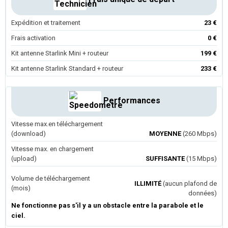
Expédition et traitement
23 €
Frais activation
0 €
Kit antenne Starlink Mini + routeur
199 €
Kit antenne Starlink Standard + routeur
233 €
Performances
Vitesse max.en téléchargement
(download)
MOYENNE
(260 Mbps)
Vitesse max. en chargement
(upload)
SUFFISANTE
(15 Mbps)
Volume de téléchargement
ILLIMITÉ
(aucun plafond de
(mois)
données)
Ne fonctionne pas s'il y a un obstacle entre la parabole et le
ciel.