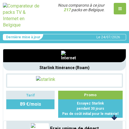
Nous comparons à ce jour
217
packs en Belgique.
Dernière mise à jour
Le
24/07/2026
Starlink Itinérance (Roam)
Promo
Tarif
89 €/mois
Essayez Starlink
pendant 30 jours
Pas de coût initial pour le matériel
Frais unique de départ