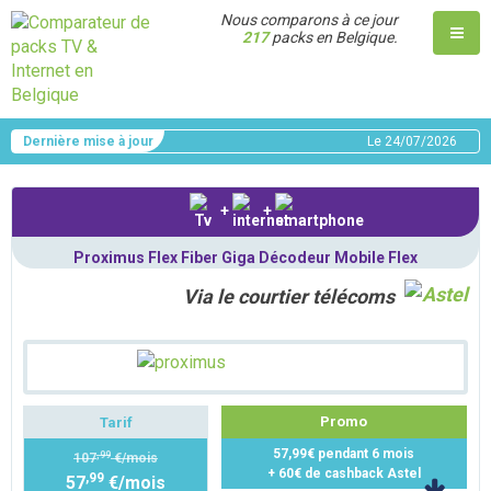
Nous comparons à ce jour
217
packs en Belgique.
Dernière mise à jour
Le
24/07/2026
+
+
Proximus Flex Fiber Giga Décodeur Mobile Flex
Via le courtier télécoms
Promo
Tarif
57,99€ pendant 6 mois
,99
107
€/mois
+ 60€ de cashback Astel
,99
57
€/mois