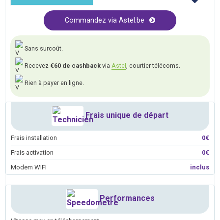
Commandez via Astel.be
Sans surcoût.
Recevez
€60 de cashback
via
Astel
, courtier télécoms.
Rien à payer en ligne.
Frais unique de départ
Frais installation
0€
Frais activation
0€
Modem WIFI
inclus
Performances