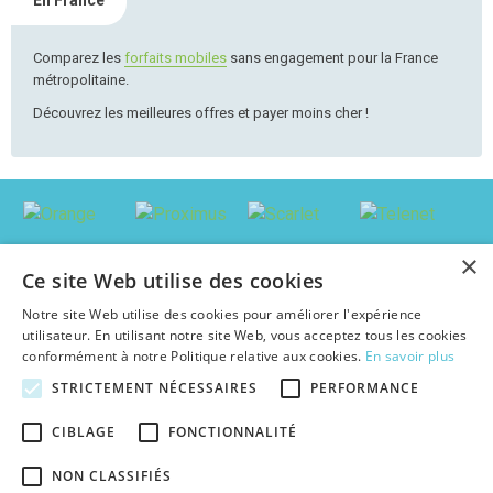
En France
Comparez les
forfaits mobiles
sans engagement pour la France
métropolitaine.
Découvrez les meilleures offres et payer moins cher !
×
Ce site Web utilise des cookies
Notre site Web utilise des cookies pour améliorer l'expérience
utilisateur. En utilisant notre site Web, vous acceptez tous les cookies
conformément à notre Politique relative aux cookies.
En savoir plus
STRICTEMENT NÉCESSAIRES
PERFORMANCE
© 2026 abonnement-tv-internet.be : Trouver le pack le plus avantageux en
CIBLAGE
FONCTIONNALITÉ
Belgique, au meilleur prix c'est facile !
Textes et concepts protégés par copyright - Tous droits réservés.
NON CLASSIFIÉS
abonnement-tv-internet.be est une publication indépendante de tout