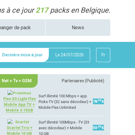
 à ce jour
217
packs en Belgique.
hanger de pack
News
Dernière mise à jour
Le
24/07/2026
Fr
Net + Tv + GSM
Partenaires (Publicité)
Surf illimité 100 Mbps + app
Flex XS Light Flex
,99
78
€
Pickx-TV (32 sans décodeur) +
Mobile App TV +
Mobile Flex Unlimited
Mobile S 15GB
Surf illimité 100Mbps - TV (33
,00
Scarlet Trio +
50
€
avec décodeur) + Mobile
Mobile 10 GB
10 GB