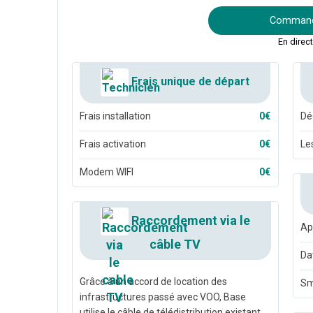
Commande
En direc
Frais unique de départ
Frais installation
0€
Dé
Frais activation
0€
Le
Modem WIFI
0€
Raccordement via le
Ap
câble TV
Da
Grâce à un accord de location des
S
infrastructures passé avec VOO, Base
utilise le câble de télédistribution existant