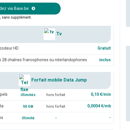
z via Base.be
t, sans supplément.
Tv
codeur HD
Gratuit
s 28 chaînes francophones ou néerlandophones
inclus
Forfait mobile Data Jump
pels
0,10 €/min
illimités
hors forfait
ta
0,0004 €/mb
50 GB
hors forfait
ms
-
illimité
-