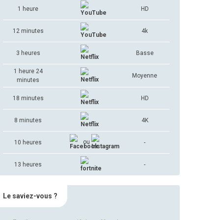
1 heure
HD
12 minutes
4k
3 heures
Basse
1 heure 24
Moyenne
minutes
18 minutes
HD
8 minutes
4K
ou
10 heures
-
13 heures
-
Le saviez-vous ?