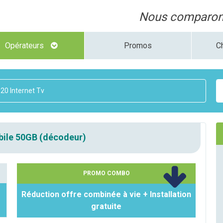
Nous comparons
Opérateurs
Promos
C
20 Internet Tv
bile 50GB (décodeur)
PROMO COMBO
Réduction offre combinée à vie + Installation
gratuite