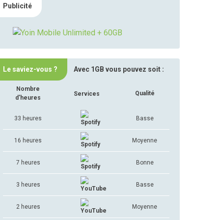
Publicité
Le saviez-vous ?
Avec 1GB vous pouvez soit :
Nombre
Qualité
Services
d'heures
33 heures
Basse
16 heures
Moyenne
7 heures
Bonne
3 heures
Basse
2 heures
Moyenne