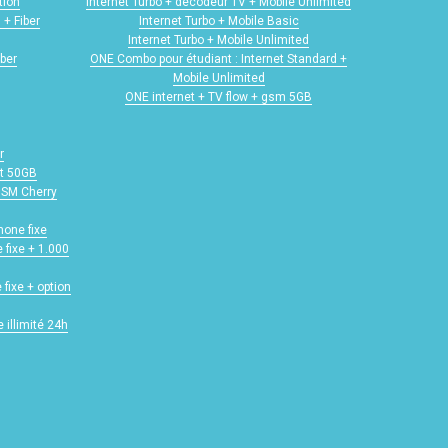
tion
Internet Turbo + décodeur TV + Mobile Unlimited
 + Fiber
Internet Turbo + Mobile Basic
Internet Turbo + Mobile Unlimited
iber
ONE Combo pour étudiant : Internet Standard +
Mobile Unlimited
ONE internet + TV flow + gsm 5GB
r
ot 50GB
 GSM Cherry
hone fixe
 fixe + 1.000
 fixe + option
 illimité 24h