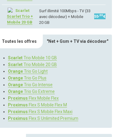
Surf illimité 100Mbps - TV (33
,00
Scarlet Trio +
55
€
avec décodeur) + Mobile
Mobile 20 GB
20 GB
Toutes les offres
"Net + Gsm + TV via décodeur"
Scarlet
Trio Mobile 10 GB
Scarlet
Trio Mobile 20 GB
Orange
Trio Go Light
Orange
Trio Go Plus
Orange
Trio Go Intense
Orange
Trio Go Extreme
Proximus
Flex Mobile Flex
Proximus
Flex S Mobile Flex M
Proximus
Flex S Mobile Flex Maxi
Proximus
Flex S Unlimited Premium