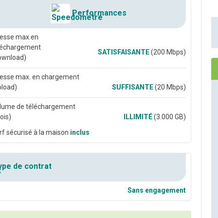
Performances
tesse max.en
léchargement
SATISFAISANTE
(200 Mbps)
ownload)
tesse max. en chargement
pload)
SUFFISANTE
(20 Mbps)
lume de téléchargement
ois)
ILLIMITÉ
(3.000 GB)
rf sécurisé à la maison
inclus
pe de contrat
Sans engagement