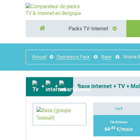
Packs TV-Internet
Accueil
Operateurs Pack
Base
Mobile B
+
+
Base Internet + TV + Mo
Tarif
76 €/mois
,40
64
€/mois