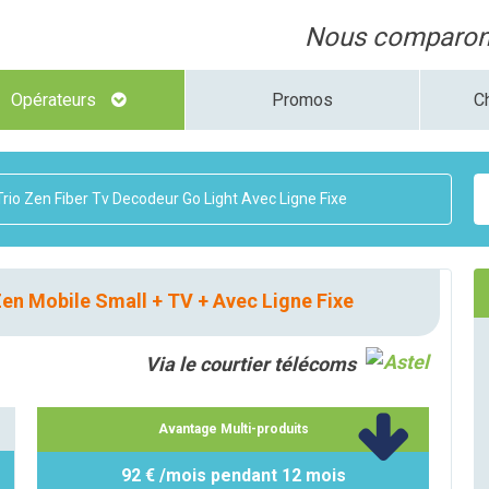
Nous comparons
Opérateurs
Promos
C
rio Zen Fiber Tv Decodeur Go Light Avec Ligne Fixe
en Mobile Small + TV + Avec Ligne Fixe
Via le courtier télécoms
Avantage Multi-produits
92 € /mois pendant 12 mois