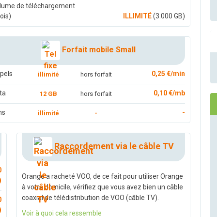
lume de téléchargement
ois)
ILLIMITÉ
(3.000 GB)
Forfait mobile Small
pels
0,25 €/min
illimité
hors forfait
ta
0,10 €/mb
12 GB
hors forfait
ms
-
illimité
-
Raccordement via le câble TV
0
Orange a racheté VOO, de ce fait pour utiliser Orange
)
à votre domicile, vérifiez que vous avez bien un câble
coaxial de télédistribution de VOO (câble TV).
0
)
Voir à quoi cela ressemble