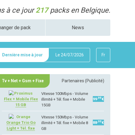
 à ce jour
217
packs en Belgique.
hanger de pack
News
Dernière mise à jour
Le
24/07/2026
Fr
Tv + Net + Gsm + Fixe
Partenaires (Publicité)
Vitesse 100Mbps - Volume
,99
Flex + Mobile Flex
99
€
illimité + Tél. fixe + Mobile
15 GB
15GB
Vitesse 150Mbps - Volume
,00
Orange Trio Go
88
€
illimité + Tél. fixe + Mobile 8
Light + Tél. fixe
GB