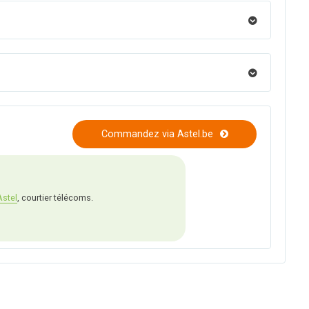
Commandez via Astel.be
Astel
, courtier télécoms.