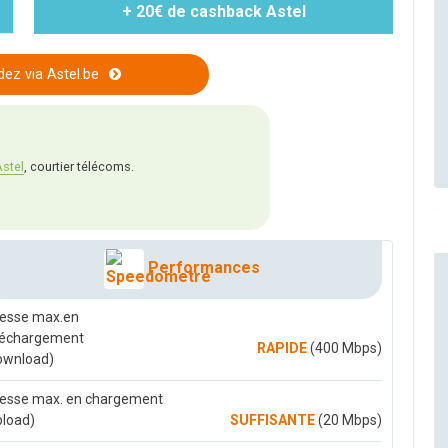
+ 20€ de cashback Astel
z via Astel.be
stel
, courtier télécoms.
Performances
tesse max.en
léchargement
RAPIDE
(400 Mbps)
ownload)
tesse max. en chargement
pload)
SUFFISANTE
(20 Mbps)