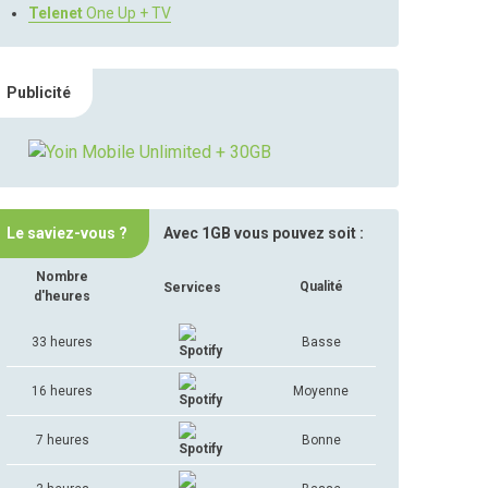
Telenet
One Up + TV
Publicité
Le saviez-vous ?
Avec 1GB vous pouvez soit :
Nombre
Qualité
Services
d'heures
33 heures
Basse
16 heures
Moyenne
7 heures
Bonne