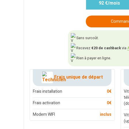
92 €/mois
Commande
Sans surcoût.
Recevez
€20 de cashback
via
A
Rien à payer en ligne.
Frais unique de départ
Frais installation
0€
Vi
té
Frais activation
0€
(d
Modem WIFI
inclus
Vi
(u