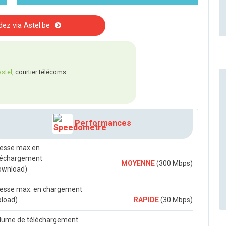
z via Astel.be
stel
, courtier télécoms.
Performances
tesse max.en
léchargement
MOYENNE
(300 Mbps)
ownload)
tesse max. en chargement
pload)
RAPIDE
(30 Mbps)
lume de téléchargement