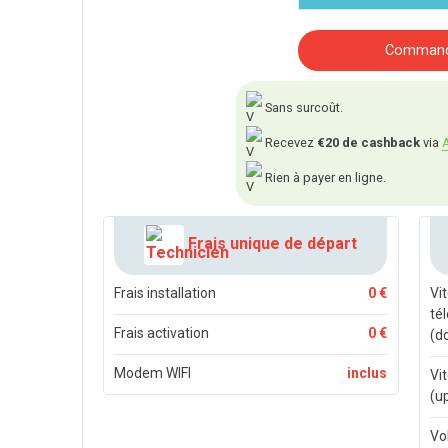
Commande
Sans surcoût.
Recevez
€20 de cashback
via
A
Rien à payer en ligne.
Frais unique de départ
Frais installation
0 €
Vi
té
Frais activation
0 €
(d
Modem WIFI
inclus
Vi
(u
Vo