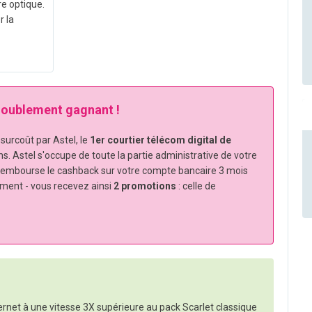
re optique.
r la
 doublement gagnant !
urcoût par Astel, le
1er courtier télécom digital de
ns. Astel s'occupe de toute la partie administrative de votre
rembourse le cashback sur votre compte bancaire 3 mois
ement - vous recevez ainsi
2 promotions
: celle de
ternet à une vitesse 3X supérieure au pack Scarlet classique