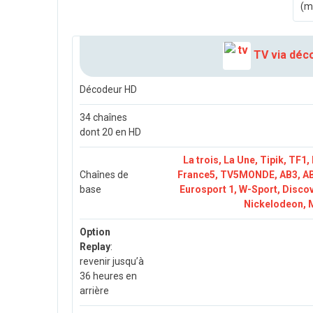
(m
TV via déc
Décodeur HD
34 chaînes
dont 20 en HD
La trois, La Une, Tipik, TF1
Chaînes de
France5, TV5MONDE, AB3, AB
base
Eurosport 1, W-Sport, Discov
Nickelodeon, M
Option
Replay
:
revenir jusqu’à
36 heures en
arrière