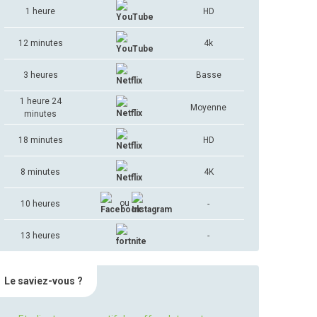
1 heure
HD
12 minutes
4k
3 heures
Basse
1 heure 24
Moyenne
minutes
18 minutes
HD
8 minutes
4K
ou
10 heures
-
13 heures
-
Le saviez-vous ?