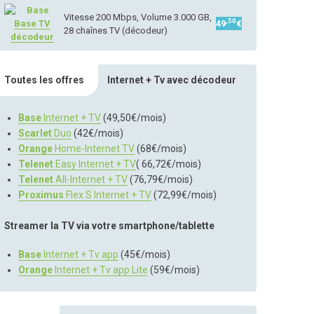
Vitesse 200 Mbps, Volume 3.000 GB,
,50
Base TV
49
€
28 chaînes TV (décodeur)
décodeur
Toutes les offres
Internet + Tv avec décodeur
Base
Internet + TV
(49,50€/mois)
Scarlet
Duo
(42€/mois)
Orange
Home-Internet TV
(68€/mois)
Telenet
Easy Internet + TV
( 66,72€/mois)
Telenet
All-Internet + TV
(76,79€/mois)
Proximus
Flex S Internet + TV
(72,99€/mois)
Streamer la TV via votre smartphone/tablette
Base
Internet + Tv app
(45€/mois)
Orange
Internet + Tv app Lite
(59€/mois)