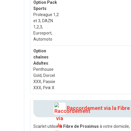
Option Pack
Sports
:
Proleague 1,2
et 3, DAZN
1,2,3,
Eurosport,
Automoto
Option
chaînes
Adultes
:
Penthouse
Gold, Dorcel
XXX, Passie
XXX, Pink X
Raccordement via la Fibre
Scarlet utilise la
Fibre de Proximus
à votre domicile, 