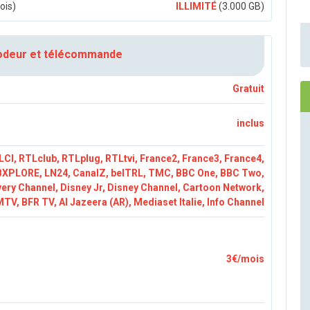
ois)
ILLIMITÉ
(3.000 GB)
odeur et télécommande
Gratuit
inclus
, LCI, RTLclub, RTLplug, RTLtvi, France2, France3, France4,
XPLORE, LN24, CanalZ, belTRL, TMC, BBC One, BBC Two,
ery Channel, Disney Jr, Disney Channel, Cartoon Network,
TV, BFR TV, Al Jazeera (AR), Mediaset Italie, Info Channel
3€/mois