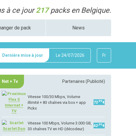
 à ce jour
217
packs en Belgique.
hanger de pack
News
Dernière mise à jour
Le
24/07/2026
Fr
Net + Tv
Partenaires (Publicité)
Vitesse 100/30 Mbps, Volume
Flex S
,99
72
€
illimité + 83 chaînes via box + app
Internet +
Pickx
TV
Vitesse 100 Mbps, Volume 3.000 GB,
,00
42
€
Scarlet Duo
33 chaînes TV en HD (décodeur)