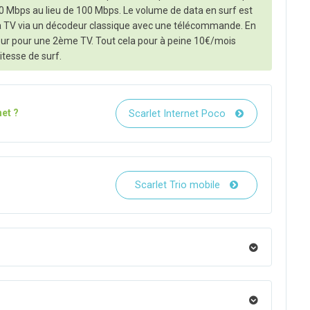
00 Mbps au lieu de 100 Mbps. Le volume de data en surf est
la TV via un décodeur classique avec une télécommande. En
eur pour une 2ème TV. Tout cela pour à peine 10€/mois
tesse de surf.
et ?
Scarlet Internet Poco
Scarlet Trio mobile