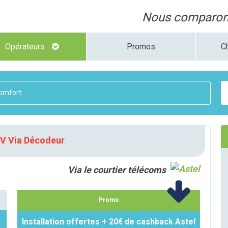
Nous comparons
Opérateurs
Promos
C
omfort
TV Via Décodeur
Via le courtier télécoms
Promo
Installation offertes + 20€ de cashback Astel