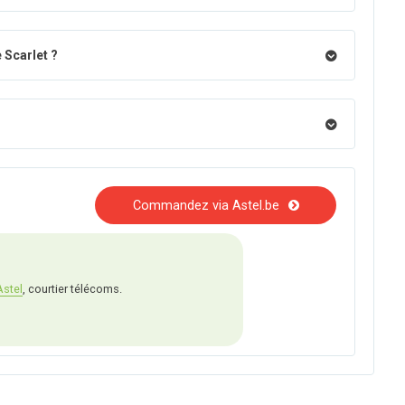
 Scarlet ?
Commandez via Astel.be
Astel
, courtier télécoms.