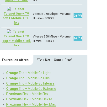
Telenet One + TV
Vitesse 250 Mbps - Volume
,72
98
€
box + Mobile + Tél.
illimité + 300GB
fixe
Telenet One + TV
Vitesse 250 Mbps - Volume
,69
86
€
app + Mobile + Tél.
illimité + 300GB
fixe
Toutes les offres
"Tv + Net + Gsm + Fixe"
Orange
Trio + Mobile Go Light
Orange
Trio + Mobile Go Plus
Orange
Trio + Mobile Go Intense
Orange
Trio + Mobile Go Extreme
Proximus
Flex + Mobile Flex
Proximus
Flex + Mobile Flex M
Proximus
Flex + Mobile Flex Maxi