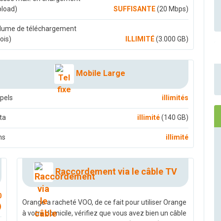
pload)
SUFFISANTE
(20 Mbps)
lume de téléchargement
ois)
ILLIMITÉ
(3.000 GB)
Mobile Large
pels
illimités
ta
illimité
(140 GB)
ms
illimité
Raccordement via le câble TV
0
Orange a racheté VOO, de ce fait pour utiliser Orange
)
à votre domicile, vérifiez que vous avez bien un câble