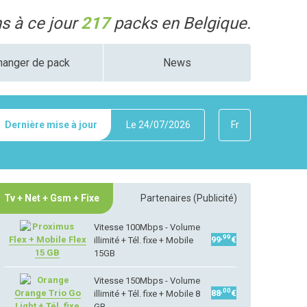
 à ce jour
217
packs en Belgique.
hanger de pack
News
Dernière mise à jour
Le
24/07/2026
Fr
Tv + Net + Gsm + Fixe
Partenaires (Publicité)
Vitesse 100Mbps - Volume
,99
Flex + Mobile Flex
99
€
illimité + Tél. fixe + Mobile
15 GB
15GB
Vitesse 150Mbps - Volume
,00
Orange Trio Go
88
€
illimité + Tél. fixe + Mobile 8
Light + Tél. fixe
GB