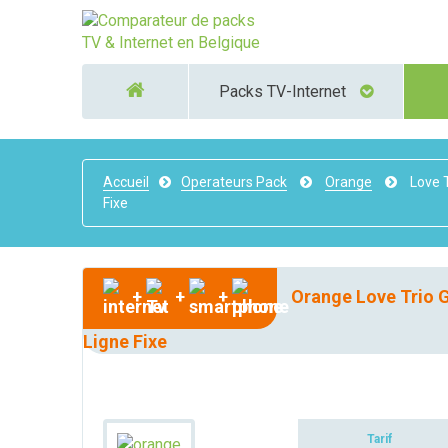
Packs TV-Internet
Accueil
Operateurs Pack
Orange
Love T
Fixe
+
+
+
Orange Love Trio G
Ligne Fixe
Tarif