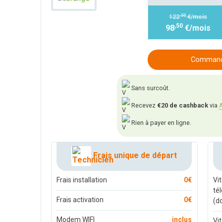
,50
122
€/mois
,50
98
€/mois
Commande
Sans surcoût.
Recevez
€20 de cashback
via
A
Rien à payer en ligne.
Frais unique de départ
Frais installation
0€
Vi
té
Frais activation
0€
(d
Modem WIFI
inclus
Vi