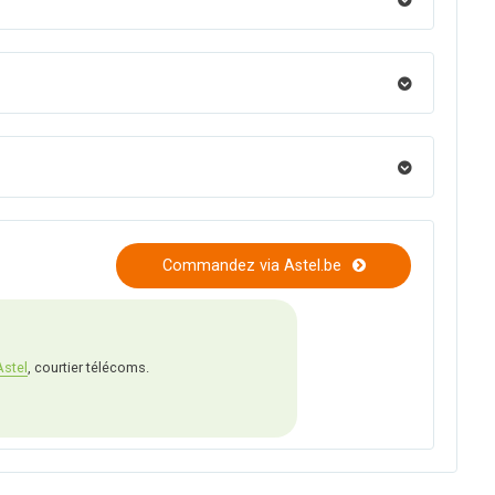
Commandez via Astel.be
Astel
, courtier télécoms.