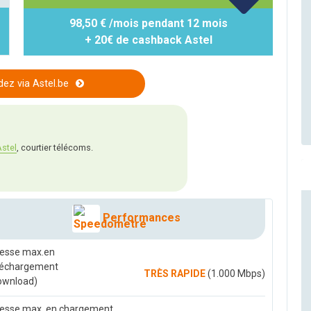
98,50 € /mois pendant 12 mois
+ 20€ de cashback Astel
z via Astel.be
stel
, courtier télécoms.
Performances
tesse max.en
léchargement
TRÈS RAPIDE
(1.000 Mbps)
ownload)
tesse max. en chargement