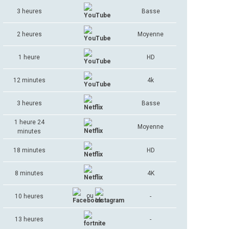
3 heures
Basse
2 heures
Moyenne
1 heure
HD
12 minutes
4k
3 heures
Basse
1 heure 24
Moyenne
minutes
18 minutes
HD
8 minutes
4K
ou
10 heures
-
13 heures
-