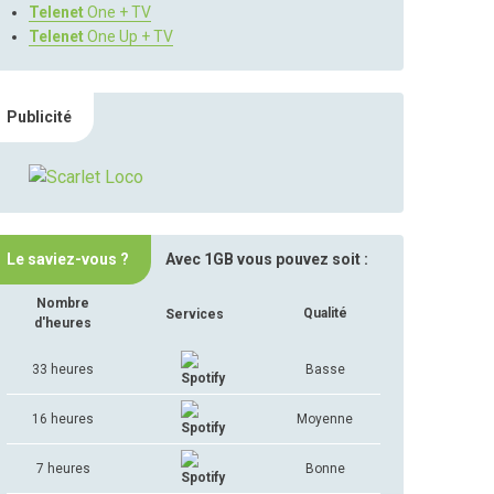
Telenet
One + TV
Telenet
One Up + TV
Publicité
Le saviez-vous ?
Avec 1GB vous pouvez soit :
Nombre
Qualité
Services
d'heures
33 heures
Basse
16 heures
Moyenne
7 heures
Bonne