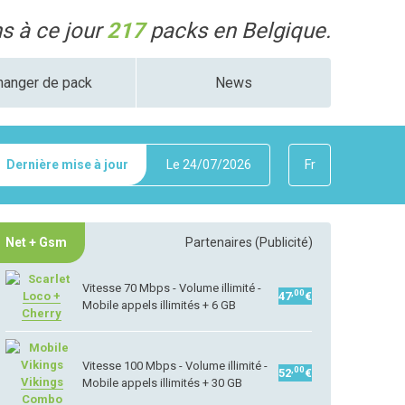
 à ce jour
217
packs en Belgique.
hanger de pack
News
Dernière mise à jour
Le
24/07/2026
Fr
Net + Gsm
Partenaires (Publicité)
Vitesse 70 Mbps - Volume illimité -
,00
Loco +
47
€
Mobile appels illimités + 6 GB
Cherry
Vitesse 100 Mbps - Volume illimité -
,00
52
€
Vikings
Mobile appels illimités + 30 GB
Combo