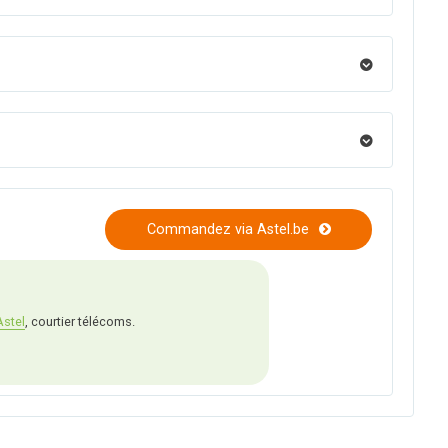
Commandez via Astel.be
Astel
, courtier télécoms.