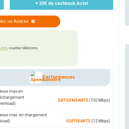
+ 20€ de cashback Astel
z via Astel.be
stel
, courtier télécoms.
Performances
tesse max.en
léchargement
SATISFAISANTE
(150 Mbps)
ownload)
tesse max. en chargement
pload)
SUFFISANTE
(12 Mbps)