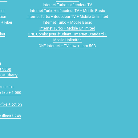
Internet Turbo + décodeur TV
ber
Internet Turbo + décodeur TV + Mobile Basic
tion
Internet Turbo + décodeur TV + Mobile Unlimited
 + Fiber
Internet Turbo + Mobile Basic
Internet Turbo + Mobile Unlimited
iber
ONE Combo pour étudiant : Internet Standard +
Mobile Unlimited
ONE internet + TV flow + gsm 5GB
r
ot 50GB
 GSM Cherry
hone fixe
 fixe + 1.000
 fixe + option
 illimité 24h