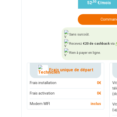
,50
52
€/mois
Commande
Sans surcoût.
Recevez
€20 de cashback
via
A
Rien à payer en ligne.
Frais unique de départ
Frais installation
0€
Vi
té
Frais activation
0€
(d
Modem WIFI
inclus
Vi
(u