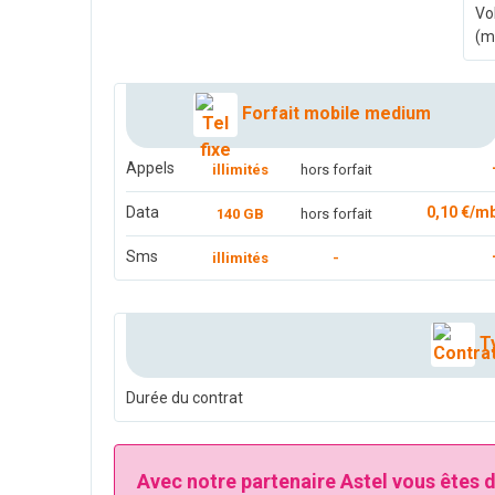
Vo
(m
Forfait mobile medium
Appels
illimités
hors forfait
Data
0,10 €/m
140 GB
hors forfait
Sms
illimités
-
Ty
Durée du contrat
Avec notre partenaire Astel vous êtes