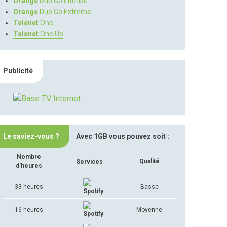
Orange
Duo Go Intense
Orange
Duo Go Extreme
Telenet
One
Telenet
One Up
Publicité
Le saviez-vous ?
Avec 1GB vous pouvez soit :
Nombre
Qualité
Services
d'heures
33 heures
Basse
16 heures
Moyenne