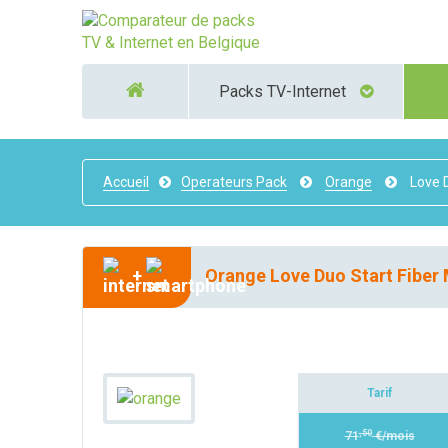
Packs TV-Internet
Accueil
Operateurs Pack
Orange
Love D
+
Orange Love Duo Start Fiber 
Tarif
,50
71
€/mois