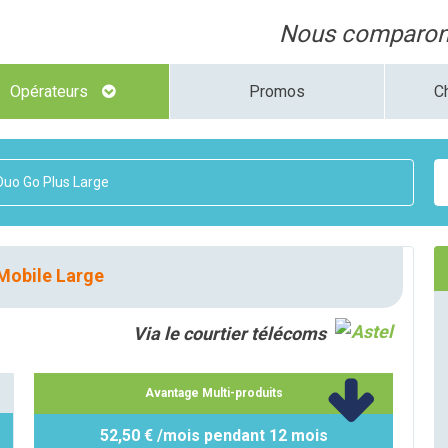
Nous comparons
Opérateurs
Promos
C
uo Go Plus Large
Mobile Large
Via le courtier télécoms
Avantage Multi-produits
52,50 € /mois pendant 12 mois