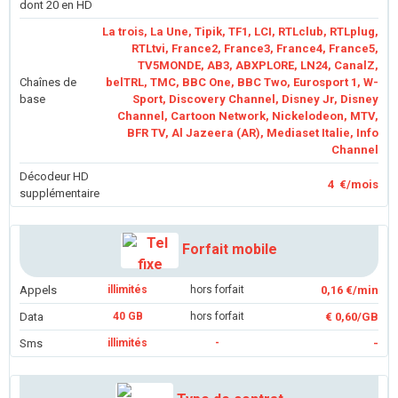
dont 20 en HD
La trois, La Une, Tipik, TF1, LCI, RTLclub, RTLplug,
RTLtvi, France2, France3, France4, France5,
TV5MONDE, AB3, ABXPLORE, LN24, CanalZ,
Chaînes de
belTRL, TMC, BBC One, BBC Two, Eurosport 1, W-
base
Sport, Discovery Channel, Disney Jr, Disney
Channel, Cartoon Network, Nickelodeon, MTV,
BFR TV, Al Jazeera (AR), Mediaset Italie, Info
Channel
Décodeur HD
4 €/mois
supplémentaire
Forfait mobile
Appels
illimités
hors forfait
0,16 €/min
Data
40 GB
hors forfait
€ 0,60/GB
Sms
illimités
-
-