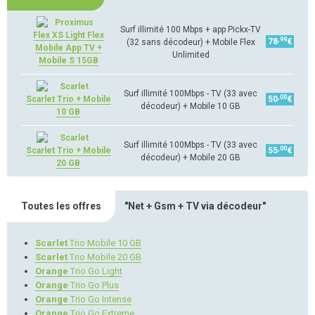
Surf illimité 100 Mbps + app Pickx-TV
Flex XS Light Flex
,99
78
€
(32 sans décodeur) + Mobile Flex
Mobile App TV +
Unlimited
Mobile S 15GB
Surf illimité 100Mbps - TV (33 avec
,00
Scarlet Trio + Mobile
50
€
décodeur) + Mobile 10 GB
10 GB
Surf illimité 100Mbps - TV (33 avec
,00
Scarlet Trio + Mobile
55
€
décodeur) + Mobile 20 GB
20 GB
Toutes les offres
"Net + Gsm + TV via décodeur"
Scarlet
Trio Mobile 10 GB
Scarlet
Trio Mobile 20 GB
Orange
Trio Go Light
Orange
Trio Go Plus
Orange
Trio Go Intense
Orange
Trio Go Extreme