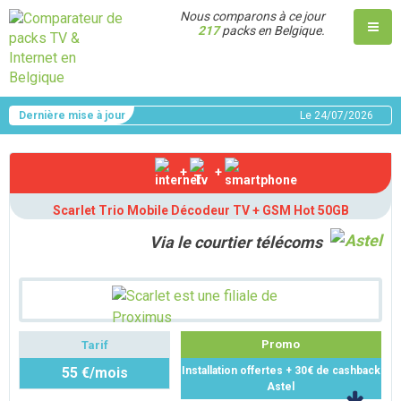
Nous comparons à ce jour
217
packs en Belgique.
Dernière mise à jour
Le
24/07/2026
+
+
Scarlet Trio Mobile Décodeur TV + GSM Hot 50GB
Via le courtier télécoms
Promo
Tarif
55 €/mois
Installation offertes + 30€ de cashback
Astel