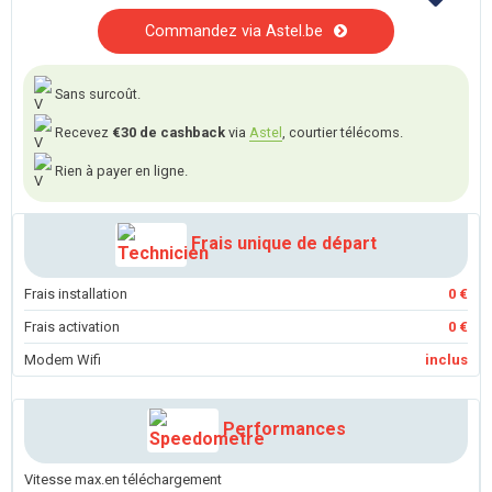
Commandez via Astel.be
Sans surcoût.
Recevez
€30 de cashback
via
Astel
, courtier télécoms.
Rien à payer en ligne.
Frais unique de départ
Frais installation
0 €
Frais activation
0 €
Modem Wifi
inclus
Performances
Vitesse max.en téléchargement