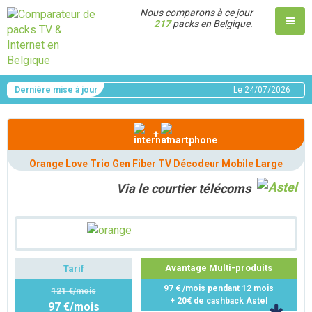
Nous comparons à ce jour
217
packs en Belgique.
Dernière mise à jour
Le
24/07/2026
+
Orange Love Trio Gen Fiber TV Décodeur Mobile Large
Via le courtier télécoms
Avantage Multi-produits
Tarif
97 € /mois pendant 12 mois
121 €/mois
+ 20€ de cashback Astel
97 €/mois