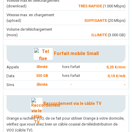
Vitesse max.en téléchargement
(download)
TRÈS RAPIDE
(1.000 Mbps)
Vitesse max. en chargement
(upload)
SUFFISANTE
(20 Mbps)
Volume de téléchargement
(mois)
ILLIMITÉ
(3.000 GB)
Forfait mobile Small
Appels
illimité
hors forfait
0,25 €/min
Data
300 GB
hors forfait
0,10 €/mb
Sms
illimité
-
-
Raccordement via le câble TV
Orange a racheté VOO, de ce fait pour utiliser Orange à votre domicile,
vérifiez que vous avez bien un câble coaxial de télédistribution de
VOO (câble TV).