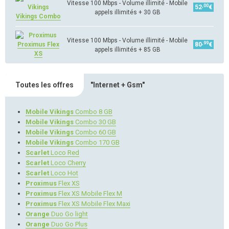
Vitesse 100 Mbps - Volume illimité - Mobile
,00
52
€
appels illimités + 30 GB
Vikings Combo
Vitesse 100 Mbps - Volume illimité - Mobile
,99
Proximus Flex
80
€
appels illimités + 85 GB
XS
Toutes les offres
"Internet + Gsm"
Mobile Vikings
Combo 8 GB
Mobile Vikings
Combo 30 GB
Mobile Vikings
Combo 60 GB
Mobile Vikings
Combo 170 GB
Scarlet
Loco Red
Scarlet
Loco Cherry
Scarlet
Loco Hot
Proximus
Flex XS
Proximus
Flex XS Mobile Flex M
Proximus
Flex XS Mobile Flex Maxi
Orange
Duo Go light
Orange
Duo Go Plus