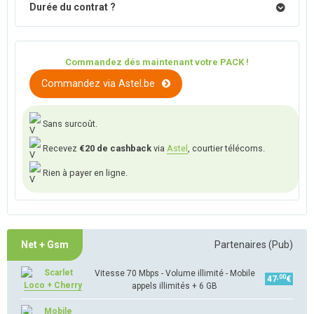
Durée du contrat ?
Commandez dés maintenant votre PACK !
Commandez via Astel.be
Sans surcoût.
Recevez
€20 de cashback
via
Astel
, courtier télécoms.
Rien à payer en ligne.
Net + Gsm
Partenaires (Pub)
Vitesse 70 Mbps - Volume illimité - Mobile
,00
47
€
Loco + Cherry
appels illimités + 6 GB