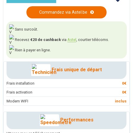
Commandez via Astel.be
Sans surcoût.
Recevez
€20 de cashback
via
Astel
, courtier télécoms.
Rien à payer en ligne.
Frais unique de départ
Frais installation
0€
Frais activation
0€
Modem WIFI
inclus
Performances