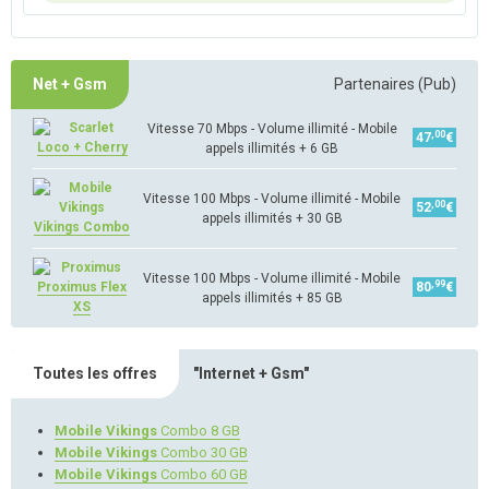
Net + Gsm
Partenaires (Pub)
Vitesse 70 Mbps - Volume illimité - Mobile
,00
47
€
Loco + Cherry
appels illimités + 6 GB
Vitesse 100 Mbps - Volume illimité - Mobile
,00
52
€
appels illimités + 30 GB
Vikings Combo
Vitesse 100 Mbps - Volume illimité - Mobile
,99
Proximus Flex
80
€
appels illimités + 85 GB
XS
Toutes les offres
"Internet + Gsm"
Mobile Vikings
Combo 8 GB
Mobile Vikings
Combo 30 GB
Mobile Vikings
Combo 60 GB