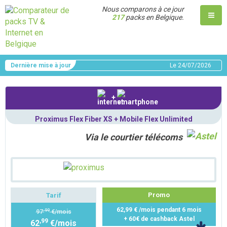
Nous comparons à ce jour
217
packs en Belgique.
Dernière mise à jour
Le
24/07/2026
+
Proximus Flex Fiber XS + Mobile Flex Unlimited
Via le courtier télécoms
Promo
Tarif
62,99 € /mois pendant 6 mois
,99
97
€/mois
+ 60€ de cashback Astel
,99
62
€/mois