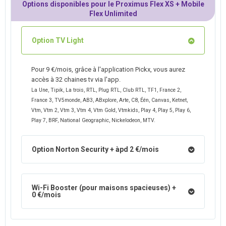
Options disponibles pour le Proximus Flex XS + Mobile
Flex Unlimited
Option TV Light
Pour 9 €/mois, grâce à l'application Pickx, vous aurez
accès à 32 chaines tv via l'app.
La Une, Tipik, La trois, RTL, Plug RTL, Club RTL, TF1, France 2,
France 3, TV5monde, AB3, ABxplore, Arte, C8, Één, Canvas, Ketnet,
Vtm, Vtm 2, Vtm 3, Vtm 4, Vtm Gold, Vtmkids, Play 4, Play 5, Play 6,
Play 7, BRF, National Geographic, Nickelodeon, MTV.
Option Norton Security + àpd 2 €/mois
Wi-Fi Booster (pour maisons spacieuses) +
0 €/mois