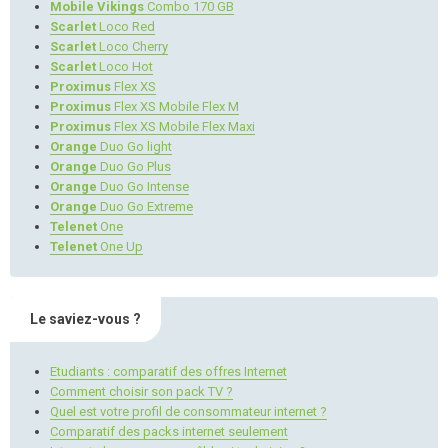
Mobile Vikings
Combo 170 GB
Scarlet
Loco Red
Scarlet
Loco Cherry
Scarlet
Loco Hot
Proximus
Flex XS
Proximus
Flex XS Mobile Flex M
Proximus
Flex XS Mobile Flex Maxi
Orange
Duo Go light
Orange
Duo Go Plus
Orange
Duo Go Intense
Orange
Duo Go Extreme
Telenet
One
Telenet
One Up
Le saviez-vous ?
Etudiants : comparatif des offres Internet
Comment choisir son pack TV ?
Quel est votre profil de consommateur internet ?
Comparatif des packs internet seulement