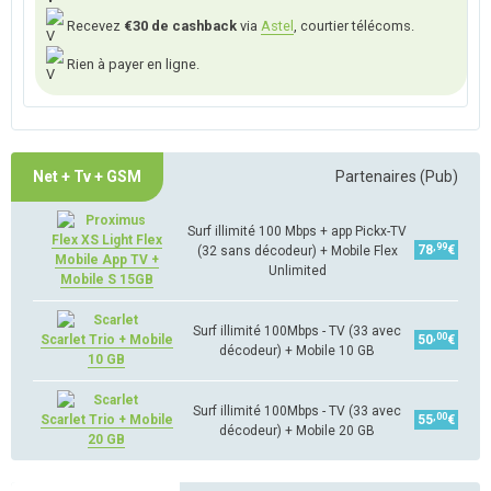
Recevez
€30 de cashback
via
Astel
, courtier télécoms.
Rien à payer en ligne.
Net + Tv + GSM
Partenaires (Pub)
Surf illimité 100 Mbps + app Pickx-TV
Flex XS Light Flex
,99
78
€
(32 sans décodeur) + Mobile Flex
Mobile App TV +
Unlimited
Mobile S 15GB
Surf illimité 100Mbps - TV (33 avec
,00
Scarlet Trio + Mobile
50
€
décodeur) + Mobile 10 GB
10 GB
Surf illimité 100Mbps - TV (33 avec
,00
Scarlet Trio + Mobile
55
€
décodeur) + Mobile 20 GB
20 GB