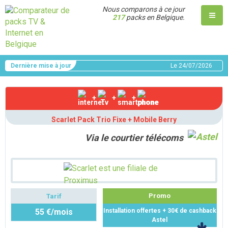
Nous comparons à ce jour
217
packs en Belgique.
Dernière mise à jour
Le
24/07/2026
+
+
+
Scarlet Pack Trio Fixe + Mobile Berry
Via le courtier télécoms
Promo
Tarif
55 €/mois
Installation offertes + 30€ de cashback
Astel