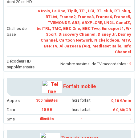
dont 20 en HD
La trois, La Une, Tipik, TF1, LCI, RTLclub, RTLplug,
RTLtvi, France2, France3, France4, France5,
TV5MONDE, AB3, ABXPLORE, LN24, CanalZ,
Chaînes de
belTRL, TMC, BBC One, BBC Two, Eurosport 1, W-
base
Sport, Discovery Channel, Disney Jr, Disney
Channel, Cartoon Network, Nickelodeon, MTV,
BFR TV, Al Jazeera (AR), Mediaset Italie, Info
Channel
Décodeur HD
Nombre maximal de TV raccordables :
2
supplémentaire
Forfait mobile
Appels
300 minutes
hors forfait
0,16 €/min
Data
10 GB
hors forfait
€ 0,60/GB
Sms
illimités
-
-