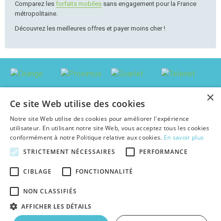
Comparez les
forfaits mobiles
sans engagement pour la France
métropolitaine.
Découvrez les meilleures offres et payer moins cher !
×
Ce site Web utilise des cookies
Notre site Web utilise des cookies pour améliorer l'expérience
utilisateur. En utilisant notre site Web, vous acceptez tous les cookies
conformément à notre Politique relative aux cookies.
En savoir plus
STRICTEMENT NÉCESSAIRES
PERFORMANCE
© 2026 abonnement-tv-internet.be : Trouver le pack le plus avantageux en
CIBLAGE
FONCTIONNALITÉ
Belgique, au meilleur prix c'est facile !
Textes et concepts protégés par copyright - Tous droits réservés.
NON CLASSIFIÉS
abonnement-tv-internet.be est une publication indépendante de tout
opérateur d'abonnements TV & Internet.
AFFICHER LES DÉTAILS
|
|
|
À propos
Plan du site
Cookies
Faq