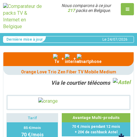
Nous comparons à ce jour
217
packs en Belgique.
Dernière mise à jour
Le
24/07/2026
+
+
Orange Love Trio Zen Fiber TV Mobile Medium
Via le courtier télécoms
Avantage Multi-produits
Tarif
70 € /mois pendant 12 mois
85 €/mois
+ 20€ de cashback Astel
70 €/mois