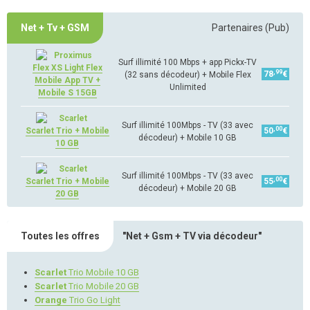
Net + Tv + GSM
Partenaires (Pub)
Surf illimité 100 Mbps + app Pickx-TV
Flex XS Light Flex
,99
78
€
(32 sans décodeur) + Mobile Flex
Mobile App TV +
Unlimited
Mobile S 15GB
Surf illimité 100Mbps - TV (33 avec
,00
Scarlet Trio + Mobile
50
€
décodeur) + Mobile 10 GB
10 GB
Surf illimité 100Mbps - TV (33 avec
,00
Scarlet Trio + Mobile
55
€
décodeur) + Mobile 20 GB
20 GB
Toutes les offres
"Net + Gsm + TV via décodeur"
Scarlet
Trio Mobile 10 GB
Scarlet
Trio Mobile 20 GB
Orange
Trio Go Light