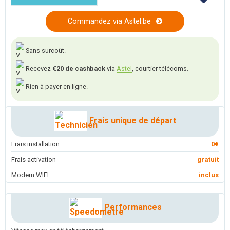
Commandez via Astel.be
Sans surcoût.
Recevez
€20 de cashback
via
Astel
, courtier télécoms.
Rien à payer en ligne.
Frais unique de départ
Frais installation
0€
Frais activation
gratuit
Modem WIFI
inclus
Performances