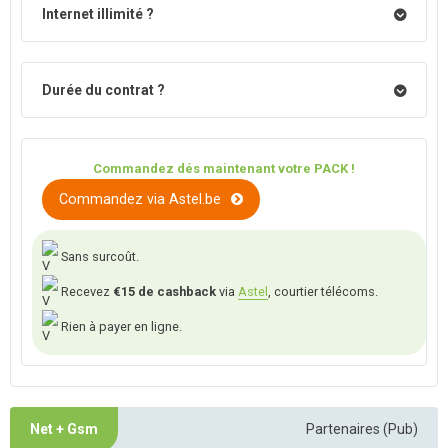
Internet illimité ?
Durée du contrat ?
Commandez dés maintenant votre PACK !
Commandez via Astel.be
Sans surcoût.
Recevez
€15 de cashback
via
Astel
, courtier télécoms.
Rien à payer en ligne.
Net + Gsm
Partenaires (Pub)