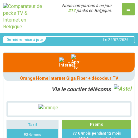
Nous comparons à ce jour
217
packs en Belgique.
Dernière mise à jour
Le
24/07/2026
+
Orange Home Internet Giga Fiber + décodeur TV
Via le courtier télécoms
Promo
Tarif
77 € /mois pendant 12 mois
92 €/mois