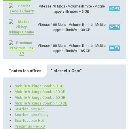
Vitesse 70 Mbps - Volume illimité - Mobile
,00
47
€
Loco + Cherry
appels illimités + 6 GB
Vitesse 100 Mbps - Volume illimité - Mobile
,00
52
€
appels illimités + 30 GB
Vikings Combo
Vitesse 100 Mbps - Volume illimité - Mobile
,99
Proximus Flex
80
€
appels illimités + 85 GB
XS
Toutes les offres
"Internet + Gsm"
Mobile Vikings
Combo 8 GB
Mobile Vikings
Combo 30 GB
Mobile Vikings
Combo 60 GB
Mobile Vikings
Combo 170 GB
Scarlet
Loco Red
Scarlet
Loco Cherry
Scarlet
Loco Hot
Proximus
Flex XS