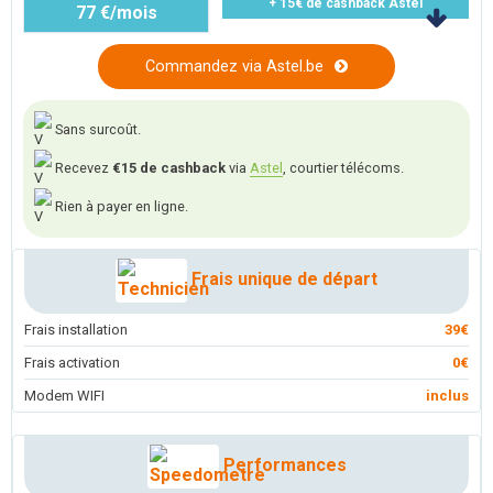
+ 15€ de cashback Astel
77 €/mois
Commandez via Astel.be
Sans surcoût.
Recevez
€15 de cashback
via
Astel
, courtier télécoms.
Rien à payer en ligne.
Frais unique de départ
Frais installation
39€
Frais activation
0€
Modem WIFI
inclus
Performances