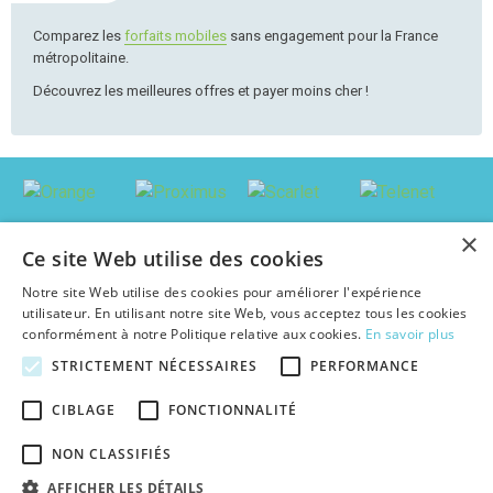
Comparez les
forfaits mobiles
sans engagement pour la France
métropolitaine.
Découvrez les meilleures offres et payer moins cher !
×
Ce site Web utilise des cookies
Notre site Web utilise des cookies pour améliorer l'expérience
utilisateur. En utilisant notre site Web, vous acceptez tous les cookies
conformément à notre Politique relative aux cookies.
En savoir plus
STRICTEMENT NÉCESSAIRES
PERFORMANCE
© 2026 abonnement-tv-internet.be : Trouver le pack le plus avantageux en
CIBLAGE
FONCTIONNALITÉ
Belgique, au meilleur prix c'est facile !
Textes et concepts protégés par copyright - Tous droits réservés.
NON CLASSIFIÉS
abonnement-tv-internet.be est une publication indépendante de tout
opérateur d'abonnements TV & Internet.
AFFICHER LES DÉTAILS