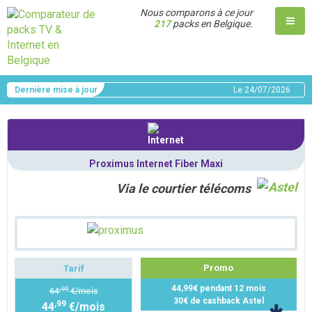
Nous comparons à ce jour
217
packs en Belgique.
Dernière mise à jour
Le
24/07/2026
Proximus Internet Fiber Maxi
Via le courtier télécoms
Promo
Tarif
44,99€ pendant 12 mois
,99
64
€/mois
30€ de cashback Astel
,99
44
€/mois