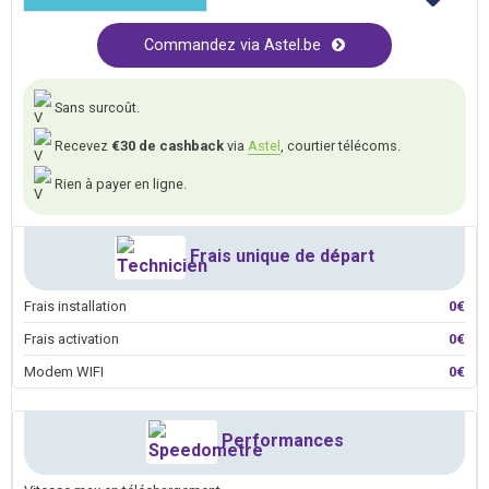
Commandez via Astel.be
Sans surcoût.
Recevez
€30 de cashback
via
Astel
, courtier télécoms.
Rien à payer en ligne.
Frais unique de départ
Frais installation
0€
Frais activation
0€
Modem WIFI
0€
Performances