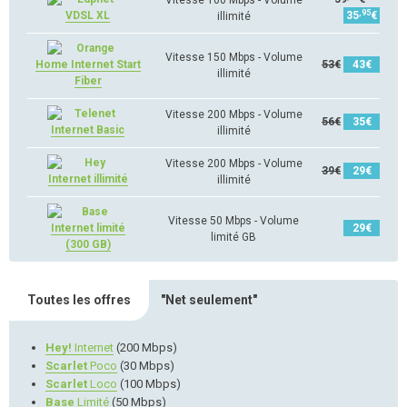
Vitesse 100 Mbps - Volume
,95
VDSL XL
35
€
illimité
Vitesse 150 Mbps - Volume
Home Internet Start
53
€
43
€
illimité
Fiber
Vitesse 200 Mbps - Volume
56
€
35
€
Internet Basic
illimité
Vitesse 200 Mbps - Volume
39
€
29
€
Internet illimité
illimité
Vitesse 50 Mbps - Volume
Internet limité
29
€
limité GB
(300 GB)
Toutes les offres
"Net seulement"
Hey!
Internet
(200 Mbps)
Scarlet
Poco
(30 Mbps)
Scarlet
Loco
(100 Mbps)
Base
Limité
(50 Mbps)