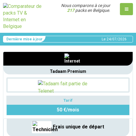
Nous comparons à ce jour
217
packs en Belgique.
Dernière mise à jour
Le
24/07/2026
Tadaam Premium
Tarif
50 €/mois
Frais unique de départ