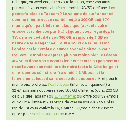
Belgique, en weekend, dans votre location, chez vos amis :
partout où vous captez le réseau mobile 4G/5G de Base.
Les
points faibles de Tadaam ? Le volume de surf annoncé
comme illimité est en réalité limité à 300 GB soit 10X
moins qu'un pack Internet classique (au-delà votre
vitesse sera divisée par 6...) et quand vous regardez la
TV, cela se déduit de vos 300 GB à raison de 3 GB par
heure de télé regardée... Autre souci de taille: selon
l'endroit et le nombre d'autres abonnés où vous vous
trouvez, le modem captera plus ou moins bien le réseau
4G/5G et donc votre connexion peut ramer ou pas comme
nous l'avons constaté lors de notre test à la Côte belge et
en Ardennes où notre wifi à chuté à 3 Mbps... et la
télévision subissait sans cesse des coupures.
Bref pour le
même prix, préférez:
Scarlet Loco
(Internet Uniquement) à
32 €/mois sans coupures avec 500 GB d'Internet (donc 200 GB
de plus que Tadaam) ou
Zuny Internet
qui offre pour 39 €/mois
du volume illimité et 200 Mbps de vitesse soit 4 à 7 fois plus
rapide ! Si vous voulez la TV, ajoutez +7€/mois chez Zuny et
optez pour
Scarlet Duo ou Trio
à 39€