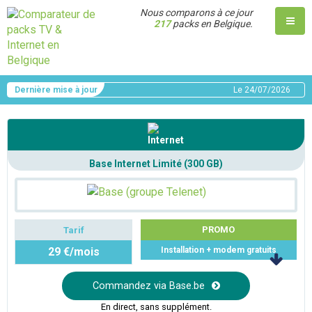
Nous comparons à ce jour
217
packs en Belgique.
Dernière mise à jour
Le
24/07/2026
Base Internet Limité (300 GB)
PROMO
Tarif
29 €/mois
Installation + modem gratuits
Commandez via Base.be
En direct, sans supplément.