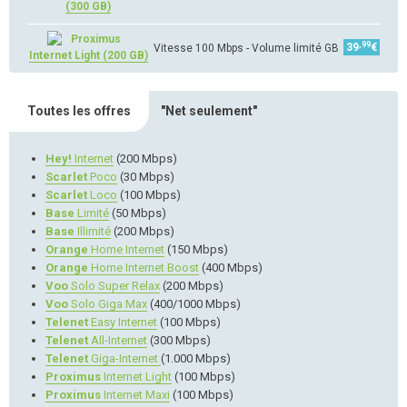
(300 GB)
,99
39
€
Vitesse 100 Mbps - Volume limité GB
Internet Light (200 GB)
Toutes les offres
"Net seulement"
Hey!
Internet
(200 Mbps)
Scarlet
Poco
(30 Mbps)
Scarlet
Loco
(100 Mbps)
Base
Limité
(50 Mbps)
Base
Illimité
(200 Mbps)
Orange
Home Internet
(150 Mbps)
Orange
Home Internet Boost
(400 Mbps)
Voo
Solo Super Relax
(200 Mbps)
Voo
Solo Giga Max
(400/1000 Mbps)
Telenet
Easy Internet
(100 Mbps)
Telenet
All-Internet
(300 Mbps)
Telenet
Giga-Internet
(1.000 Mbps)
Proximus
Internet Light
(100 Mbps)
Proximus
Internet Maxi
(100 Mbps)