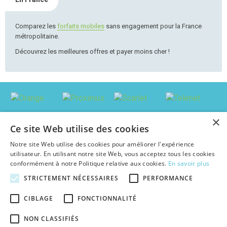
Comparez les
forfaits mobiles
sans engagement pour la France
métropolitaine.
Découvrez les meilleures offres et payer moins cher !
×
Ce site Web utilise des cookies
Notre site Web utilise des cookies pour améliorer l'expérience
utilisateur. En utilisant notre site Web, vous acceptez tous les cookies
conformément à notre Politique relative aux cookies.
En savoir plus
STRICTEMENT NÉCESSAIRES
PERFORMANCE
© 2026 abonnement-tv-internet.be : Trouver le pack le plus avantageux en
CIBLAGE
FONCTIONNALITÉ
Belgique, au meilleur prix c'est facile !
Textes et concepts protégés par copyright - Tous droits réservés.
NON CLASSIFIÉS
abonnement-tv-internet.be est une publication indépendante de tout