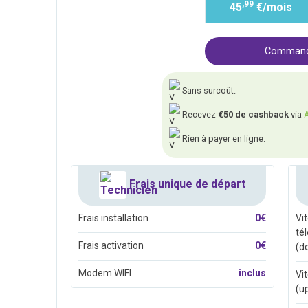
,99
45
€/mois
Commande
Sans surcoût.
Recevez
€50 de cashback
via
A
Rien à payer en ligne.
Frais unique de départ
Frais installation
0€
Vi
té
Frais activation
0€
(d
Modem WIFI
inclus
Vi
(u