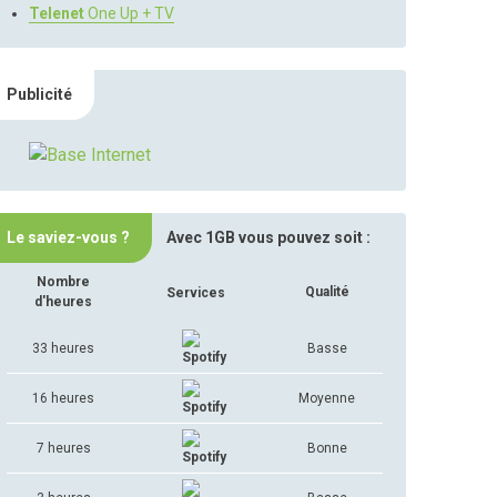
Telenet
One Up + TV
Publicité
Le saviez-vous ?
Avec 1GB vous pouvez soit :
Nombre
Qualité
Services
d'heures
33 heures
Basse
16 heures
Moyenne
7 heures
Bonne