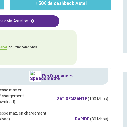
+ 50€ de cashback Astel
z via Astel.be
stel
, courtier télécoms.
Performances
tesse max.en
léchargement
SATISFAISANTE
(100 Mbps)
ownload)
tesse max. en chargement
pload)
RAPIDE
(30 Mbps)