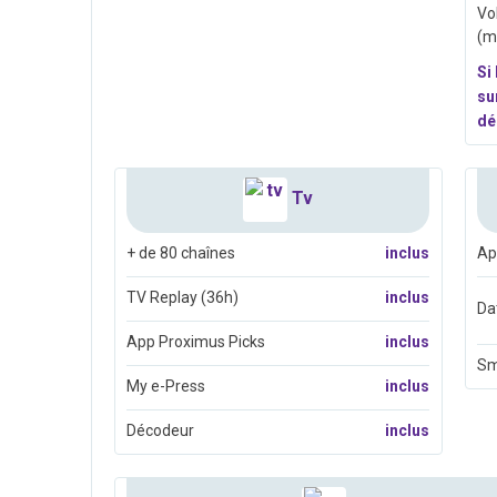
Vo
(m
Si
su
dé
Tv
+ de 80 chaînes
inclus
Ap
TV Replay (36h)
inclus
Da
App Proximus Picks
inclus
S
My e-Press
inclus
Décodeur
inclus