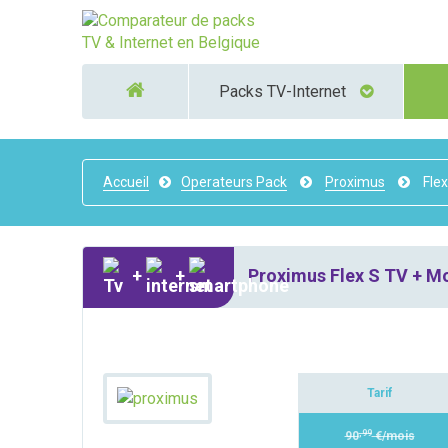
Packs TV-Internet
Accueil
Operateurs Pack
Proximus
Flex
+
+
Proximus Flex S TV + Mo
Tarif
,99
90
€/mois