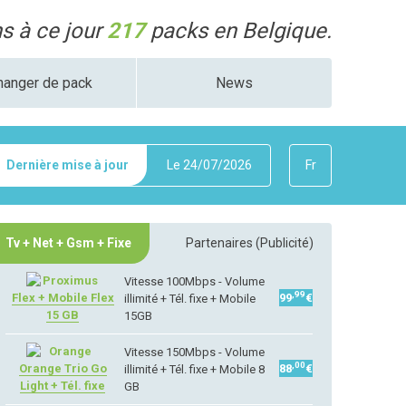
 à ce jour
217
packs en Belgique.
hanger de pack
News
Dernière mise à jour
Le
24/07/2026
Fr
Tv + Net + Gsm + Fixe
Partenaires (Publicité)
Vitesse 100Mbps - Volume
,99
Flex + Mobile Flex
99
€
illimité + Tél. fixe + Mobile
15 GB
15GB
Vitesse 150Mbps - Volume
,00
Orange Trio Go
88
€
illimité + Tél. fixe + Mobile 8
Light + Tél. fixe
GB