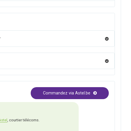
?
Commandez via Astel.be
Astel
, courtier télécoms.