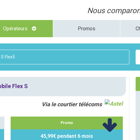
Nous comparons
Opérateurs
Promos
C
 S Flex5
bile Flex S
Via le courtier télécoms
Promo
45,99€ pendant 6 mois