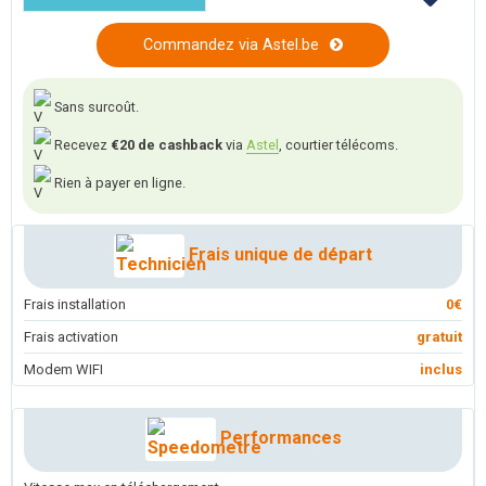
Commandez via Astel.be
Sans surcoût.
Recevez
€20 de cashback
via
Astel
, courtier télécoms.
Rien à payer en ligne.
Frais unique de départ
Frais installation
0€
Frais activation
gratuit
Modem WIFI
inclus
Performances