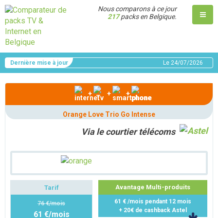
Nous comparons à ce jour
217
packs en Belgique.
Dernière mise à jour
Le
24/07/2026
+
+
+
Orange Love Trio Go Intense
Via le courtier télécoms
Avantage Multi-produits
Tarif
61 € /mois pendant 12 mois
76 €/mois
+ 20€ de cashback Astel
61 €/mois