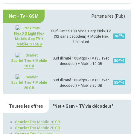
Net + Tv + GSM
Partenaires (Pub)
Surf illimité 100 Mbps + app Pickx-TV
Flex XS Light Flex
,99
78
€
(32 sans décodeur) + Mobile Flex
Mobile App TV +
Unlimited
Mobile S 15GB
Surf illimité 100Mbps - TV (33 avec
,00
Scarlet Trio + Mobile
50
€
décodeur) + Mobile 10 GB
10 GB
Surf illimité 100Mbps - TV (33 avec
,00
Scarlet Trio + Mobile
55
€
décodeur) + Mobile 20 GB
20 GB
Toutes les offres
"Net + Gsm + TV via décodeur"
Scarlet
Trio Mobile 10 GB
Scarlet
Trio Mobile 20 GB
Orange
Trio Go Light