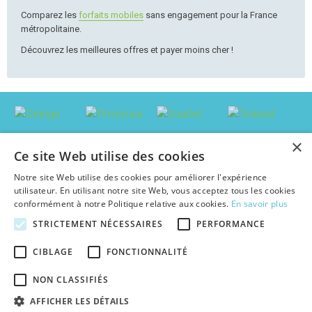
Comparez les
forfaits mobiles
sans engagement pour la France
métropolitaine.
Découvrez les meilleures offres et payer moins cher !
×
Ce site Web utilise des cookies
Notre site Web utilise des cookies pour améliorer l'expérience
utilisateur. En utilisant notre site Web, vous acceptez tous les cookies
conformément à notre Politique relative aux cookies.
En savoir plus
STRICTEMENT NÉCESSAIRES
PERFORMANCE
© 2026 abonnement-tv-internet.be : Trouver le pack le plus avantageux en
CIBLAGE
FONCTIONNALITÉ
Belgique, au meilleur prix c'est facile !
Textes et concepts protégés par copyright - Tous droits réservés.
NON CLASSIFIÉS
abonnement-tv-internet.be est une publication indépendante de tout
opérateur d'abonnements TV & Internet.
AFFICHER LES DÉTAILS