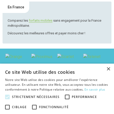
En France
Comparez les
forfaits mobiles
sans engagement pour la France
métropolitaine.
Découvrez les meilleures offres et payer moins cher !
×
Ce site Web utilise des cookies
Notre site Web utilise des cookies pour améliorer l'expérience
utilisateur. En utilisant notre site Web, vous acceptez tous les cookies
conformément à notre Politique relative aux cookies.
En savoir plus
STRICTEMENT NÉCESSAIRES
PERFORMANCE
© 2026 abonnement-tv-internet.be : Trouver le pack le plus avantageux en
CIBLAGE
FONCTIONNALITÉ
Belgique, au meilleur prix c'est facile !
Textes et concepts protégés par copyright - Tous droits réservés.