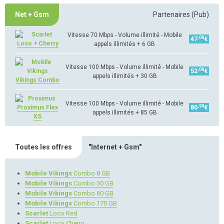
Net + Gsm
Partenaires (Pub)
Vitesse 70 Mbps - Volume illimité - Mobile
,00
47
€
Loco + Cherry
appels illimités + 6 GB
Vitesse 100 Mbps - Volume illimité - Mobile
,00
52
€
appels illimités + 30 GB
Vikings Combo
Vitesse 100 Mbps - Volume illimité - Mobile
,99
Proximus Flex
80
€
appels illimités + 85 GB
XS
Toutes les offres
"Internet + Gsm"
Mobile Vikings
Combo 8 GB
Mobile Vikings
Combo 30 GB
Mobile Vikings
Combo 60 GB
Mobile Vikings
Combo 170 GB
Scarlet
Loco Red
Scarlet
Loco Cherry