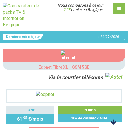
Nous comparons à ce jour
217
packs en Belgique.
Dernière mise à jour
Le
24/07/2026
Edpnet Fibre XL + GSM 5GB
Via le courtier télécoms
Promo
Tarif
,95
61
€/mois
10€ de cashback Astel