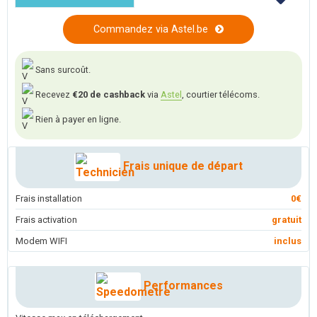
Commandez via Astel.be
Sans surcoût.
Recevez
€20 de cashback
via
Astel
, courtier télécoms.
Rien à payer en ligne.
Frais unique de départ
Frais installation
0€
Frais activation
gratuit
Modem WIFI
inclus
Performances