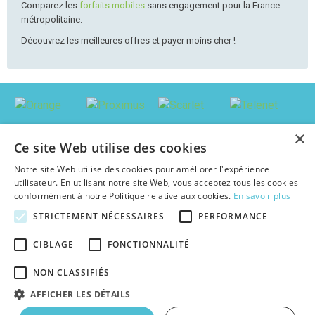
Comparez les
forfaits mobiles
sans engagement pour la France
métropolitaine.
Découvrez les meilleures offres et payer moins cher !
×
Ce site Web utilise des cookies
Notre site Web utilise des cookies pour améliorer l'expérience
utilisateur. En utilisant notre site Web, vous acceptez tous les cookies
conformément à notre Politique relative aux cookies.
En savoir plus
STRICTEMENT NÉCESSAIRES
PERFORMANCE
© 2026 abonnement-tv-internet.be : Trouver le pack le plus avantageux en
CIBLAGE
FONCTIONNALITÉ
Belgique, au meilleur prix c'est facile !
Textes et concepts protégés par copyright - Tous droits réservés.
NON CLASSIFIÉS
abonnement-tv-internet.be est une publication indépendante de tout
opérateur d'abonnements TV & Internet.
AFFICHER LES DÉTAILS
|
|
|
À propos
Plan du site
Cookies
Faq