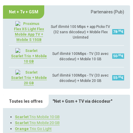
Net + Tv + GSM
Partenaires (Pub)
Surf illimité 100 Mbps + app Pickx-TV
Flex XS Light Flex
,99
78
€
(32 sans décodeur) + Mobile Flex
Mobile App TV +
Unlimited
Mobile S 15GB
Surf illimité 100Mbps - TV (33 avec
,00
Scarlet Trio + Mobile
50
€
décodeur) + Mobile 10 GB
10 GB
Surf illimité 100Mbps - TV (33 avec
,00
Scarlet Trio + Mobile
55
€
décodeur) + Mobile 20 GB
20 GB
Toutes les offres
"Net + Gsm + TV via décodeur"
Scarlet
Trio Mobile 10 GB
Scarlet
Trio Mobile 20 GB
Orange
Trio Go Light