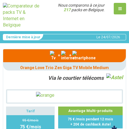
Nous comparons à ce jour
217
packs en Belgique.
Dernière mise à jour
Le
24/07/2026
+
+
Orange Love Trio Zen Giga TV Mobile Medium
Via le courtier télécoms
Avantage Multi-produits
Tarif
75 € /mois pendant 12 mois
95 €/mois
+ 20€ de cashback Astel
75 €/mois