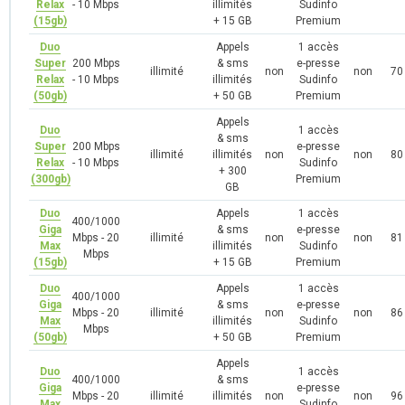
Relax
- 10 Mbps
illimités
Sudinfo
(15gb)
+ 15 GB
Premium
Duo
Appels
1 accès
Super
200 Mbps
& sms
e-presse
illimité
non
non
70
Relax
- 10 Mbps
illimités
Sudinfo
(50gb)
+ 50 GB
Premium
Appels
Duo
1 accès
& sms
Super
200 Mbps
e-presse
illimité
illimités
non
non
80
Relax
- 10 Mbps
Sudinfo
+ 300
(300gb)
Premium
GB
Duo
Appels
1 accès
400/1000
Giga
& sms
e-presse
Mbps - 20
illimité
non
non
81
Max
illimités
Sudinfo
Mbps
(15gb)
+ 15 GB
Premium
Duo
Appels
1 accès
400/1000
Giga
& sms
e-presse
Mbps - 20
illimité
non
non
86
Max
illimités
Sudinfo
Mbps
(50gb)
+ 50 GB
Premium
Appels
Duo
1 accès
400/1000
& sms
Giga
e-presse
Mbps - 20
illimité
illimités
non
non
96
Max
Sudinfo