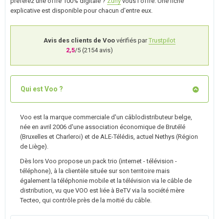
préférez une offre 100% digitale ?
Zuny
vous l'offre. Une fiche
explicative est disponible pour chacun d'entre eux.
Avis des clients de Voo
vérifiés par
Trustpilot
2,5
/5 (
2154
avis)
Qui est Voo ?
Voo est la marque commerciale d'un câblodistributeur belge,
née en avril 2006 d'une association économique de Brutélé
(Bruxelles et Charleroi) et de ALE-Télédis, actuel Nethys (Région
de Liège).
Dès lors Voo propose un pack trio (internet - télévision -
téléphone), à la clientèle située sur son territoire mais
également la téléphonie mobile et la télévision via le câble de
distribution, vu que VOO est liée à BeTV via la société mère
Tecteo, qui contrôle près de la moitié du câble.