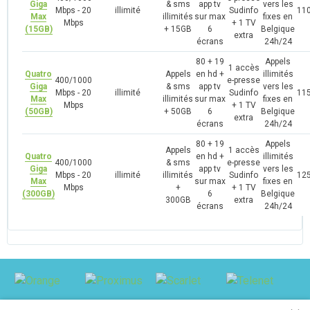
Giga
& sms
app tv
vers les
Mbps - 20
illimité
Sudinfo
110
Max
illimités
sur max
fixes en
Mbps
+ 1 TV
(15GB)
+ 15GB
6
Belgique
extra
écrans
24h/24
80 + 19
Appels
1 accès
Quatro
Appels
en hd +
illimités
400/1000
e-presse
Giga
& sms
app tv
vers les
Mbps - 20
illimité
Sudinfo
115
Max
illimités
sur max
fixes en
Mbps
+ 1 TV
(50GB)
+ 50GB
6
Belgique
extra
écrans
24h/24
80 + 19
Appels
Appels
1 accès
Quatro
en hd +
illimités
400/1000
& sms
e-presse
Giga
app tv
vers les
Mbps - 20
illimité
illimités
Sudinfo
125
Max
sur max
fixes en
Mbps
+
+ 1 TV
(300GB)
6
Belgique
300GB
extra
écrans
24h/24