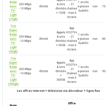
Appels
VOOTV+
Relax
1 accès
200 Mbps
& sms
- 21
avec
illimité
e-presse
non
75
- 10 Mbps
illimités
chaînes
TV-
Sudinfo
+ 15GB
- max 6
Light
écrans
(15gb)
Trio
App
Super
Appels
VOOTV+
Relax
1 accès
200 Mbps
& sms
- 21
avec
illimité
e-presse
non
80
- 10 Mbps
illimités
chaînes
TV-
Sudinfo
+ 50GB
- max 6
Light
écrans
(50gb)
Trio
App
Super
Appels
VOOTV+
Relax
& sms
1 accès
200 Mbps
- 21
avec
illimité
illimités
e-presse
non
90
- 10 Mbps
chaînes
TV-
+
Sudinfo
- max 6
Light
300GB
écrans
(300gb)
Les offres internet + télévision via décodeur + ligne fixe
Offre
Nom