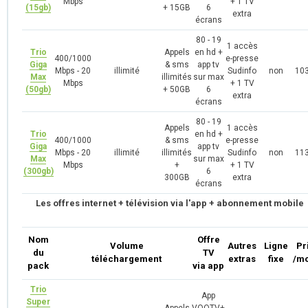
Mbps
+ 1 TV
(15gb)
+ 15GB
6
extra
écrans
80 - 19
1 accès
Trio
Appels
en hd +
400/1000
e-presse
Giga
& sms
app tv
Mbps - 20
illimité
Sudinfo
non
103
Max
illimités
sur max
Mbps
+ 1 TV
(50gb)
+ 50GB
6
extra
écrans
80 - 19
Appels
1 accès
Trio
en hd +
400/1000
& sms
e-presse
Giga
app tv
Mbps - 20
illimité
illimités
Sudinfo
non
113
Max
sur max
Mbps
+
+ 1 TV
(300gb)
6
300GB
extra
écrans
Les offres internet + télévision via l'app + abonnement mobile
Nom
Offre
Volume
Autres
Ligne
Pr
du
TV
téléchargement
extras
fixe
/mo
pack
via app
Trio
App
Super