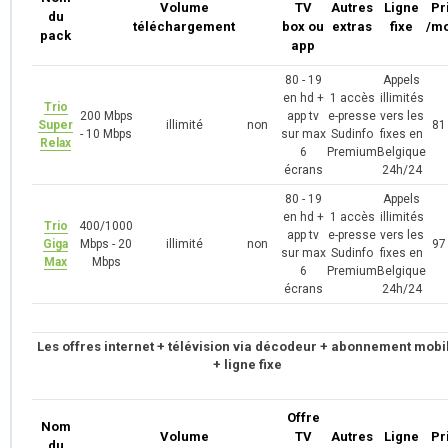
Volume
TV
Autres
Ligne
Pr
du
téléchargement
box ou
extras
fixe
/mo
pack
app
80 - 19
Appels
en hd +
1 accès
illimités
Trio
200 Mbps
app tv
e-presse
vers les
Super
illimité
non
81
- 10 Mbps
sur max
Sudinfo
fixes en
Relax
6
Premium
Belgique
écrans
24h/24
80 - 19
Appels
en hd +
1 accès
illimités
Trio
400/1000
app tv
e-presse
vers les
Giga
Mbps - 20
illimité
non
97
sur max
Sudinfo
fixes en
Max
Mbps
6
Premium
Belgique
écrans
24h/24
Les offres internet + télévision via décodeur + abonnement mobi
+ ligne fixe
Offre
Nom
Volume
TV
Autres
Ligne
Pr
du