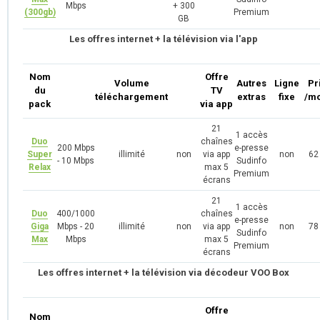
Mbps
+ 300
(300gb)
Premium
GB
Les offres internet + la télévision via l'app
Nom
Offre
Volume
Autres
Ligne
Pr
du
TV
téléchargement
extras
fixe
/mo
pack
via app
21
1 accès
Duo
chaînes
200 Mbps
e-presse
Super
illimité
non
via app
non
62
- 10 Mbps
Sudinfo
Relax
max 5
Premium
écrans
21
1 accès
Duo
400/1000
chaînes
e-presse
Giga
Mbps - 20
illimité
non
via app
non
78
Sudinfo
Max
Mbps
max 5
Premium
écrans
Les offres internet + la télévision via décodeur VOO Box
Offre
Nom