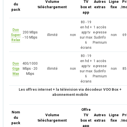
Volume
TV
Autres
Ligne
Pr
du
téléchargement
box et
extras
fixe
/mo
pack
app
80 - 19
en hd +
1 accès
Duo
200 Mbps
app tv
e-presse
Super
illimité
non
non
69
- 10 Mbps
sur max
Sudinfo
Relax
6
Premium
écrans
80 - 19
en hd +
1 accès
Duo
400/1000
app tv
e-presse
Giga
Mbps - 20
illimité
non
non
85
sur max
Sudinfo
Max
Mbps
6
Premium
écrans
Les offres internet + la télévision via décodeur VOO Box +
abonnement mobile
Offre
Nom
Volume
TV
Autres
Ligne
Pr
du
téléchargement
box et
extras
fixe
/mo
pack
app