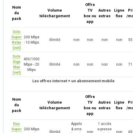
Offre
Nom
Volume
TV
Autres
Ligne
Pr
du
téléchargement
box ou
extras
fixe
/mo
pack
app
Solo
Super
200 Mbps
illimité
non
non
non
non
55
Relax
- 10 Mbps
(net)
Solo
400/1000
Giga
Mbps - 20
illimité
non
non
non
non
71
Max
Mbps
(net)
Les offres internet + un abonnement mobile
Offre
Nom
Volume
TV
Autres
Ligne
Pr
du
téléchargement
box ou
extras
fixe
/mo
pack
app
Duo
Appels
1 accès
Super
200 Mbps
& sms
e-presse
illimité
non
non
65