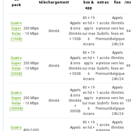
téléchargement
box &
extras
fixe
/mo
pack
app
80 + 19
Appels
Quatro
Appels
en hd +
1 accès
illimités
Super
200 Mbps
& sms
app tv
e-presse
vers les
illimité
94
Relax
- 10 Mbps
illimités
sur max
Sudinfo
fixes en
(15GB)
+ 15GB
6
Premium
Belgique
écrans
24h/24
80 + 19
Appels
Quatro
Appels
en hd +
1 accès
illimités
Super
200 Mbps
& sms
app tv
e-presse
vers les
illimité
99
Relax
- 10 Mbps
illimités
sur max
Sudinfo
fixes en
(50GB)
+ 50GB
6
Premium
Belgique
écrans
24h/24
80 + 19
Appels
Appels
Quatro
en hd +
1 accès
illimités
& sms
Super
200 Mbps
app tv
e-presse
vers les
illimité
illimités
109
Relax
- 10 Mbps
sur max
Sudinfo
fixes en
+
(300GB)
6
Premium
Belgique
300GB
écrans
24h/24
80 + 19
Appels
1 accès
Quatro
Appels
en hd +
illimités
400/1000
e-presse