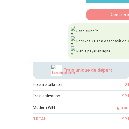
Commande
Sans surcoût.
Recevez
€10 de cashback
via
A
Rien à payer en ligne.
Frais unique de départ
Frais installation
0 
Frais activation
99 
Modem WIFI
gratui
TOTAL
99 