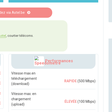
z via Astel.be
stel
, courtier télécoms.
Performances
€
Vitesse max.en
téléchargement
RAPIDE
(500 Mbps)
€
(download)
t
Vitesse max. en
chargement
ÉLEVÉE
(100 Mbps)
€
(upload)