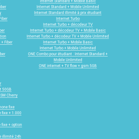
y
Internet Standard + Mobile Basic
iber
Internet Standard + Mobile Unlimited
y
Internet Standard illimité à prix étudiant
Fiber
Internet Turbo
Internet Turbo + décodeur TV
ber
Internet Turbo + décodeur TV + Mobile Basic
tion
Internet Turbo + décodeur TV + Mobile Unlimited
 + Fiber
Internet Turbo + Mobile Basic
Internet Turbo + Mobile Unlimited
iber
ONE Combo pour étudiant : Internet Standard +
Mobile Unlimited
ONE internet + TV flow + gsm 5GB
r
ot 50GB
 GSM Cherry
hone fixe
 fixe + 1.000
 fixe + option
 illimité 24h