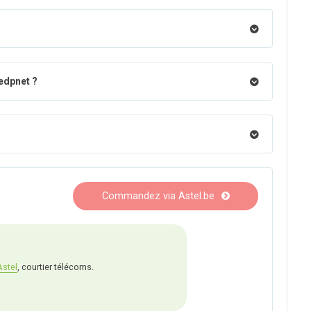
edpnet ?
Commandez via Astel.be
Astel
, courtier télécoms.