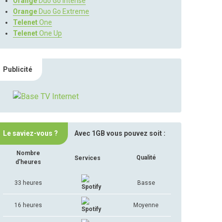
Orange
Duo Go Intense
Orange
Duo Go Extreme
Telenet
One
Telenet
One Up
Publicité
Le saviez-vous ?
Avec 1GB vous pouvez soit :
Nombre
Qualité
Services
d'heures
33 heures
Basse
16 heures
Moyenne