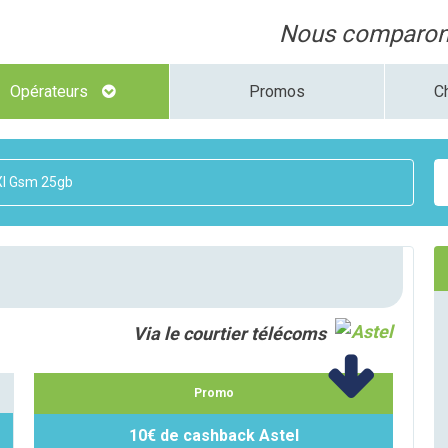
Nous comparons
Opérateurs
Promos
C
Xl Gsm 25gb
Via le courtier télécoms
Promo
10€ de cashback Astel