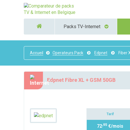
Packs TV-Internet
Accueil
Operateurs Pack
Edpnet
Fiber 
Edpnet Fibre XL + GSM 50GB
Tarif
,95
72
€/mois