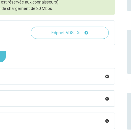
on est réservée aux connaisseurs).
se de chargement de 20 Mbps.
Edpnet VDSL XL