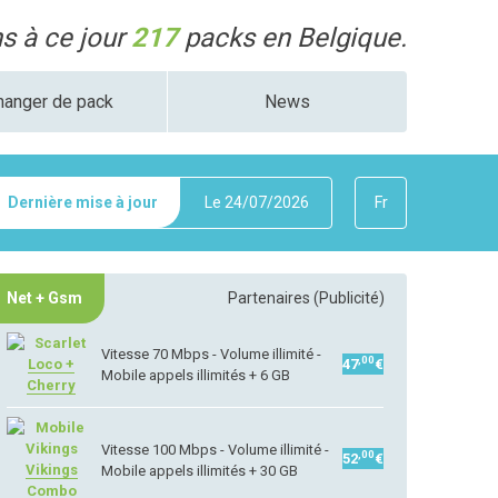
 à ce jour
217
packs en Belgique.
hanger de pack
News
Dernière mise à jour
Le
24/07/2026
Fr
Net + Gsm
Partenaires (Publicité)
Vitesse 70 Mbps - Volume illimité -
,00
Loco +
47
€
Mobile appels illimités + 6 GB
Cherry
Vitesse 100 Mbps - Volume illimité -
,00
52
€
Vikings
Mobile appels illimités + 30 GB
Combo