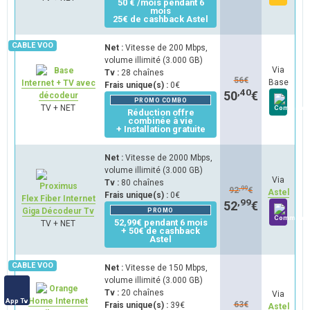
50 € /mois pendant 6
mois
25€ de cashback Astel
Net :
Vitesse de 200 Mbps,
volume illimité (3.000 GB)
Via
Tv :
28 chaînes
56
€
Base
Internet + TV avec
Frais unique(s) :
0€
,40
50
€
décodeur
PROMO COMBO
TV + NET
Réduction offre
combinée à vie
+ Installation gratuite
Net :
Vitesse de 2000 Mbps,
volume illimité (3.000 GB)
Via
Tv :
80 chaînes
,99
92
€
Astel
Frais unique(s) :
0€
Flex Fiber Internet
,99
52
€
Giga Décodeur Tv
PROMO
52,99€ pendant 6 mois
TV + NET
+ 50€ de cashback
Astel
Net :
Vitesse de 150 Mbps,
volume illimité (3.000 GB)
Tv :
20 chaînes
Via
Home Internet
App Tv
63
€
Frais unique(s) :
39€
Astel