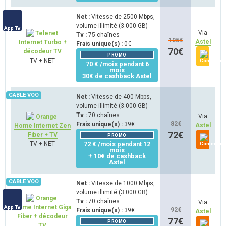
Net :
Vitesse de 2500 Mbps,
volume illimité (3.000 GB)
App Tv
Via
Tv :
75 chaînes
105
€
Astel
Internet Turbo +
Frais unique(s) :
0€
70
€
décodeur TV
PROMO
TV + NET
70 € /mois pendant 6
mois
30€ de cashback Astel
Net :
Vitesse de 400 Mbps,
volume illimité (3.000 GB)
Tv :
70 chaînes
Via
82
€
Frais unique(s) :
39€
Astel
Home Internet Zen
72
€
Fiber + TV
PROMO
TV + NET
72 € /mois pendant 12
mois
+ 10€ de cashback
Astel
Net :
Vitesse de 1000 Mbps,
volume illimité (3.000 GB)
Tv :
70 chaînes
Via
Home Internet Giga
App Tv
92
€
Frais unique(s) :
39€
Astel
Fiber + décodeur
77
€
PROMO
TV