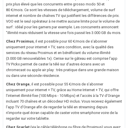
prix plus élevé que les concurrents entre grosso modo 50 et
80 €/mois. Ce sont les vitesses de téléchargement, volume de surf
internet et nombre de chaînes TV qui justifient les différences de prix.
VOO est le seul opérateur à ne mettre aucune limite pour le volume de
surf : idéal pour les gamers par exemple. Les concurrents annoncent
"illimité mais réduisent la vitesse une fois passé les 3.000 GB du mois.
Chez Proximus
, il est possible pour 60 €/mois de s’abonner
uniquement pour internet + TV, sans condition, avec la qualité des
services du réseau Proximus et en bénéficiant du volume illimité
(3.000 GB renouvelables 1x). Cerise sur le gâteau est comprise l'app
TV Pickx permet de caster la télé sur d'autres écrans avec un
chromecast ou apple air play : très pratique dans une grande maison
ou dans une séconde résidence.
Chez Orange
, il est possible pour 55 €/mois de s’abonner
uniquement pour internet + TV, grâce au Home Internet + TV, qui offre
l'internet illimité fixe (100 Mbps - 10 Mbps) et l'accès à la TV d'Orange
incluant 70 chaînes et un décodeur HD inclus. Vous recevez également
l'app TV d'Orange afin de regarder la télé en streaming depuis
n'importe quel écran capable de caster votre smartphone voire de la
regarder sur votre tablette.
Chez Scarlet
(via le câble téléphone ou fibre de Proximus) vous avez