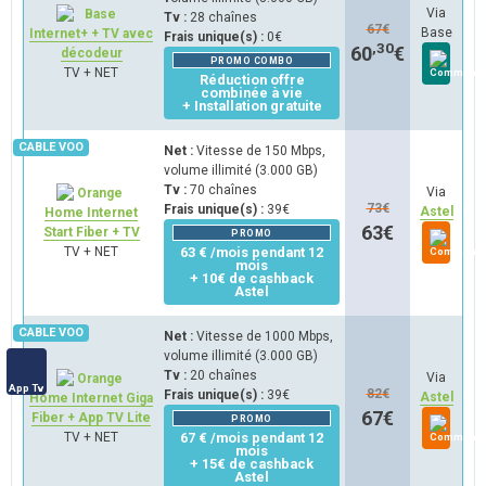
Via
Tv :
28 chaînes
67
€
Base
Internet+ + TV avec
Frais unique(s) :
0€
,30
60
€
décodeur
PROMO COMBO
TV + NET
Réduction offre
combinée à vie
+ Installation gratuite
Net :
Vitesse de 150 Mbps,
volume illimité (3.000 GB)
Tv :
70 chaînes
Via
73
€
Frais unique(s) :
39€
Astel
Home Internet
63
€
Start Fiber + TV
PROMO
TV + NET
63 € /mois pendant 12
mois
+ 10€ de cashback
Astel
Net :
Vitesse de 1000 Mbps,
volume illimité (3.000 GB)
Tv :
20 chaînes
Via
App Tv
82
€
Frais unique(s) :
39€
Astel
Home Internet Giga
67
€
Fiber + App TV Lite
PROMO
TV + NET
67 € /mois pendant 12
mois
+ 15€ de cashback
Astel