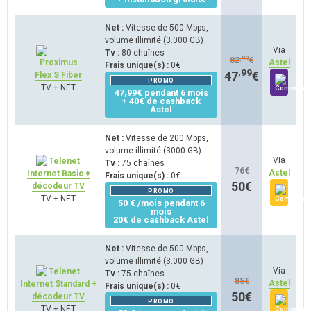
Net :
Vitesse de 500 Mbps,
volume illimité (3.000 GB)
Via
Tv :
80 chaînes
,99
82
€
Astel
Frais unique(s) :
0€
,99
47
€
Flex S Fiber
PROMO
TV + NET
47,99€ pendant 6 mois
+ 40€ de cashback
Astel
Net :
Vitesse de 200 Mbps,
volume illimité (3000 GB)
Via
Tv :
75 chaînes
76
€
Astel
Internet Basic +
Frais unique(s) :
0€
50
€
décodeur TV
PROMO
TV + NET
50 € /mois pendant 6
mois
20€ de cashback Astel
Net :
Vitesse de 500 Mbps,
volume illimité (3.000 GB)
Via
Tv :
75 chaînes
85
€
Astel
Internet Standard +
Frais unique(s) :
0€
50
€
décodeur TV
PROMO
TV + NET