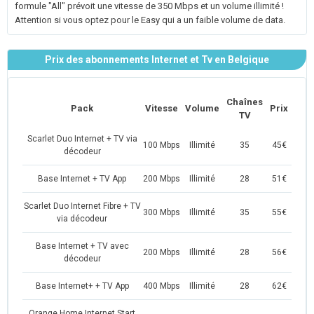
formule "All" prévoit une vitesse de 350 Mbps et un volume illimité !
Attention si vous optez pour le Easy qui a un faible volume de data.
Prix des abonnements Internet et Tv en Belgique
Chaînes
Pack
Vitesse
Volume
Prix
TV
Scarlet Duo Internet + TV via
100 Mbps
Illimité
35
45€
décodeur
Base Internet + TV App
200 Mbps
Illimité
28
51€
Scarlet Duo Internet Fibre + TV
300 Mbps
Illimité
35
55€
via décodeur
Base Internet + TV avec
200 Mbps
Illimité
28
56€
décodeur
Base Internet+ + TV App
400 Mbps
Illimité
28
62€
Orange Home Internet Start