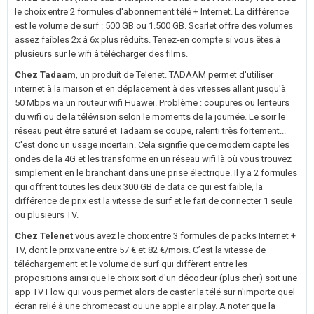
le choix entre 2 formules d'abonnement télé + Internet. La différence
est le volume de surf : 500 GB ou 1.500 GB. Scarlet offre des volumes
assez faibles 2x à 6x plus réduits. Tenez-en compte si vous êtes à
plusieurs sur le wifi à télécharger des films.
Chez Tadaam
, un produit de Telenet. TADAAM permet d'utiliser
internet à la maison et en déplacement à des vitesses allant jusqu'à
50 Mbps via un routeur wifi Huawei. Problème : coupures ou lenteurs
du wifi ou de la télévision selon le moments de la journée. Le soir le
réseau peut être saturé et Tadaam se coupe, ralenti très fortement...
C'est donc un usage incertain. Cela signifie que ce modem capte les
ondes de la 4G et les transforme en un réseau wifi là où vous trouvez
simplement en le branchant dans une prise électrique. Il y a 2 formules
qui offrent toutes les deux 300 GB de data ce qui est faible, la
différence de prix est la vitesse de surf et le fait de connecter 1 seule
ou plusieurs TV.
Chez Telenet
vous avez le choix entre 3 formules de packs Internet +
TV, dont le prix varie entre 57 € et 82 €/mois. C’est la vitesse de
téléchargement et le volume de surf qui diffèrent entre les
propositions ainsi que le choix soit d'un décodeur (plus cher) soit une
app TV Flow qui vous permet alors de caster la télé sur n'importe quel
écran relié à une chromecast ou une apple air play. A noter que la