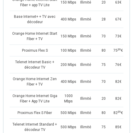
150 Mbps
Illimité
20
63€
Fiber + app TV Lite
Base Internet+ + TV avec
400 Mbps
Illimité
28
67€
décodeur
Orange Home Internet Start
150 Mbps
Illimité
70
73€
Fiber + TV
,99
Proximus Flex S
100 Mbps
Illimité
80
75
€
Telenet Internet Basic +
200 Mbps
Illimité
75
76€
décodeur TV
Orange Home Internet Zen
400 Mbps
Illimité
70
82€
Fiber + TV
Orange Home Internet Giga
1000
Illimité
20
82€
Fiber + App TV Lite
Mbps
,99
Proximus Flex S Fiber
500 Mbps
Illimité
80
82
€
Telenet Internet Standard +
500 Mbps
Illimité
75
85€
décodeur TV