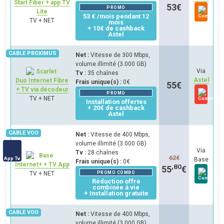
Start Fiber + app TV
53
€
PROMO
Lite
53 € /mois pendant 12
TV + NET
mois
+ 10€ de cashback
Astel
Net :
Vitesse de 300 Mbps,
volume illimité (3.000 GB)
Via
Tv :
35 chaînes
Astel
Duo Internet Fibre
Frais unique(s) :
0€
55
€
+ TV via décodeur
PROMO
TV + NET
Installation offertes
+ 20€ de cashback
Astel
Net :
Vitesse de 400 Mbps,
volume illimité (3.000 GB)
Via
Tv :
28 chaînes
62
€
App Tv
Base
Frais unique(s) :
0€
Internet+ + TV App
,80
55
€
TV + NET
PROMO COMBO
Réduction offre
combinée à vie
+ Installation gratuite
Net :
Vitesse de 400 Mbps,
volume illimité (3.000 GB)