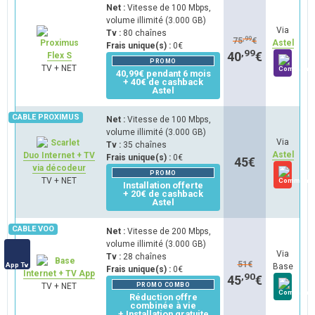
Net :
Vitesse de 100 Mbps,
volume illimité (3.000 GB)
Via
Tv :
80 chaînes
,99
75
€
Astel
Frais unique(s) :
0€
,99
40
€
Flex S
PROMO
TV + NET
40,99€ pendant 6 mois
+ 40€ de cashback
Astel
Net :
Vitesse de 100 Mbps,
volume illimité (3.000 GB)
Via
Tv :
35 chaînes
Astel
Duo Internet + TV
Frais unique(s) :
0€
45
€
via décodeur
PROMO
TV + NET
Installation offerte
+ 20€ de cashback
Astel
Net :
Vitesse de 200 Mbps,
volume illimité (3.000 GB)
Via
Tv :
28 chaînes
51
€
App Tv
Base
Frais unique(s) :
0€
Internet + TV App
,90
45
€
TV + NET
PROMO COMBO
Réduction offre
combinée à vie
+ Installation gratuite