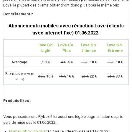
Love, la plupart des clients obtiendront donc plus pour le même prix.
Concrètement ?
Abonnements mobiles avec réduction Love (clients
avec internet fixe) 01.06.2022:
Love Go-
Love Go-
Love Go-
Love Go-
Light
Plus
Intense
Extreme
Avantage
/
-1 €
-4 €
-5 €
-9 €
-10 €
-9 €
-10 €
Prix mois
(avantage
10 €
10 €
16 €
16 €
21 €
22 €
31 €
33 €
inclus)
Produits fixes :
Vous possédez une Flybox ? Ici aussi une légère augmentation de prix
sera de mise dès le 01.06.2022 :
Home Flybox (15 GB)
: €17 au lieu de €15 dès le 01.06.2022 ;